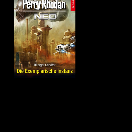
Quelle: Perrypedia
PERRY RHODAN NEO Band – »Die Exemplarische Instanz« von
Rüdiger Schäfer
Die Überschweren haben im Handstreich das Solsystem
eingenommen. Sie scheinen sehr viel über die Menschen zu wissen
und setzen dieses Wissen strategisch ein. Protektor Reginald Bull
setzt auf Kooperation mit den Invasoren, auch weil die dezimierte
Terranische Flotte nicht in der Lage ist, gegen die Tausenden mit