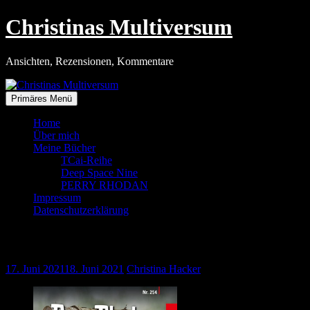
Zum
Christinas Multiversum
Inhalt
springen
Ansichten, Rezensionen, Kommentare
Primäres Menü
Home
Über mich
Meine Bücher
TCai-Reihe
Deep Space Nine
PERRY RHODAN
Impressum
Datenschutzerklärung
Exemplarischer Schäfer
17. Juni 2021
18. Juni 2021
Christina Hacker