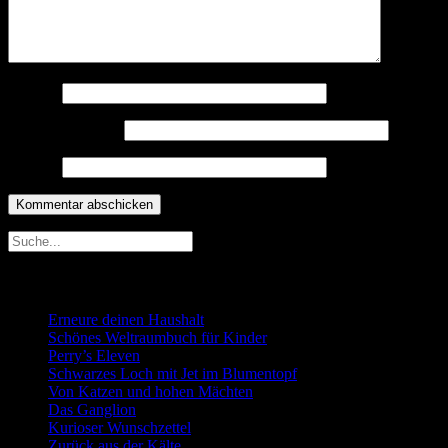
Name
*
E-Mail-Adresse
*
Website
Neueste Beiträge
Erneure deinen Haushalt
Schönes Weltraumbuch für Kinder
Perry’s Eleven
Schwarzes Loch mit Jet im Blumentopf
Von Katzen und hohen Mächten
Das Ganglion
Kurioser Wunschzettel
Zurück aus der Kälte