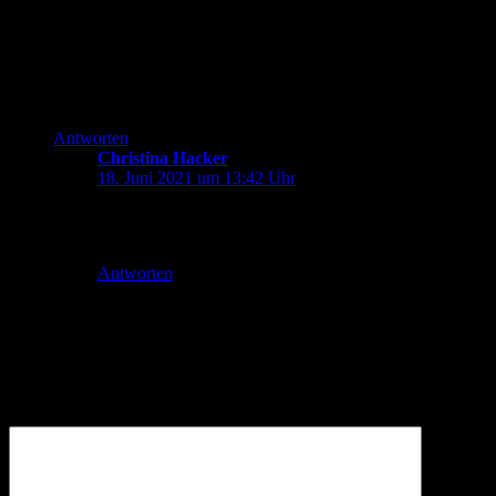
(!) vorhanden. Wir haben schon über genau dieses Thema
diskutiert, denn ich empfinde den Bandwurmnamen auch oft
als störend, aber das Lektorat hat so entschieden und ich füge
mich.
Mal sehen, wie es in PR 264 läuft, wenn die Handlungsebene
Solsystem fortgesetzt wird :-).
Antworten
Christina Hacker
sagt:
18. Juni 2021 um 13:42 Uhr
Das dachte ich mir schon. Kein Autor schreibt sowas
freiwillig, außer er will Zeichen schinden.
Antworten
Schreibe einen Kommentar
Deine E-Mail-Adresse wird nicht veröffentlicht.
Erforderliche
Felder sind mit
*
markiert
Kommentar
*