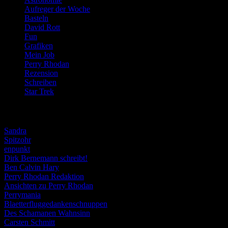
Aufreger der Woche
(214)
Basteln
(71)
David Rott
(39)
Fun
(84)
Grafiken
(57)
Mein Job
(51)
Perry Rhodan
(616)
Rezension
(463)
Schreiben
(190)
Star Trek
(155)
Weblogs
Sandra
Spitzohr
enpunkt
Dirk Bernemann schreibt!
Ben Calvin Hary
Perry Rhodan Redaktion
Ansichten zu Perry Rhodan
Perrymania
Blaetterfluggedankenschnuppen
Des Schamanen Wahnsinn
Carsten Schmitt