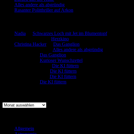
Alles andere als abgründig
Rasanter Politthriller auf Arkon
Neueste Kommentare
Nadia
zu
Schwarzes Loch mit Jet im Blumentopf
Marion. Detzler
zu
Herzkino
Christina Hacker
zu
Das Ganglion
Gerfried Wagner
zu
Alles andere als abgründig
:-) Sandra
zu
Das Ganglion
:-) Sandra
zu
Kurioser Wunschzettel
Rüdiger Schäfer
zu
Die KI füttern
Johannes Kreis
zu
Die KI füttern
Robert Prätzler
zu
Die KI füttern
:-) Sandra
zu
Die KI füttern
Archiv
Archiv
Kategorien
Allgemein
(919)
Astronomie
(21)