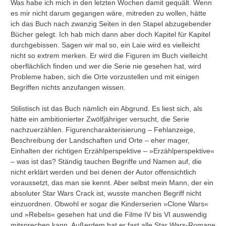
Was habe ich mich in den letzten Wochen damit gequält. Wenn
es mir nicht darum gegangen wäre, mitreden zu wollen, hätte
ich das Buch nach zwanzig Seiten in den Stapel abzugebender
Bücher gelegt. Ich hab mich dann aber doch Kapitel für Kapitel
durchgebissen. Sagen wir mal so, ein Laie wird es vielleicht
nicht so extrem merken. Er wird die Figuren im Buch vielleicht
oberflächlich finden und wer die Serie nie gesehen hat, wird
Probleme haben, sich die Orte vorzustellen und mit einigen
Begriffen nichts anzufangen wissen.
Stilistisch ist das Buch nämlich ein Abgrund. Es liest sich, als
hätte ein ambitionierter Zwölfjähriger versucht, die Serie
nachzuerzählen. Figurencharakterisierung – Fehlanzeige,
Beschreibung der Landschaften und Orte – eher mager,
Einhalten der richtigen Erzählperspektive – »Erzählperspektive«
– was ist das? Ständig tauchen Begriffe und Namen auf, die
nicht erklärt werden und bei denen der Autor offensichtlich
voraussetzt, das man sie kennt. Aber selbst mein Mann, der ein
absoluter Star Wars Crack ist, wusste manchen Begriff nicht
einzuordnen. Obwohl er sogar die Kinderserien »Clone Wars«
und »Rebels« gesehen hat und die Filme IV bis VI auswendig
mitsprechen kann. Außerdem hat er fast alle Star Wars-Romane