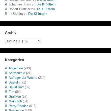
Johannes Kreis
zu
Die KI füttern
Robert Prätzler
zu
Die KI füttern
:-) Sandra
zu
Die KI füttern
Archiv
Archiv
Kategorien
Allgemein
(919)
Astronomie
(21)
Aufreger der Woche
(214)
Basteln
(71)
David Rott
(39)
Fun
(84)
Grafiken
(57)
Mein Job
(51)
Perry Rhodan
(616)
Rezension
(463)