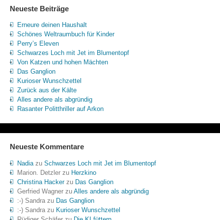
Neueste Beiträge
Erneure deinen Haushalt
Schönes Weltraumbuch für Kinder
Perry’s Eleven
Schwarzes Loch mit Jet im Blumentopf
Von Katzen und hohen Mächten
Das Ganglion
Kurioser Wunschzettel
Zurück aus der Kälte
Alles andere als abgründig
Rasanter Politthriller auf Arkon
Neueste Kommentare
Nadia
zu
Schwarzes Loch mit Jet im Blumentopf
Marion. Detzler
zu
Herzkino
Christina Hacker
zu
Das Ganglion
Gerfried Wagner
zu
Alles andere als abgründig
:-) Sandra
zu
Das Ganglion
:-) Sandra
zu
Kurioser Wunschzettel
Rüdiger Schäfer
zu
Die KI füttern