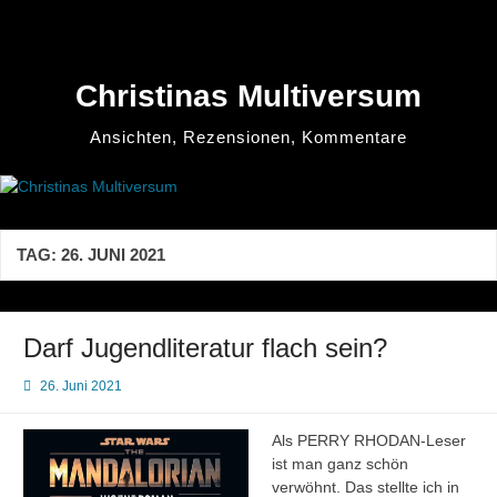
Zum
Inhalt
springen
Christinas Multiversum
Ansichten, Rezensionen, Kommentare
TAG:
26. JUNI 2021
Darf Jugendliteratur flach sein?
26. Juni 2021
Als PERRY RHODAN-Leser
ist man ganz schön
verwöhnt. Das stellte ich in