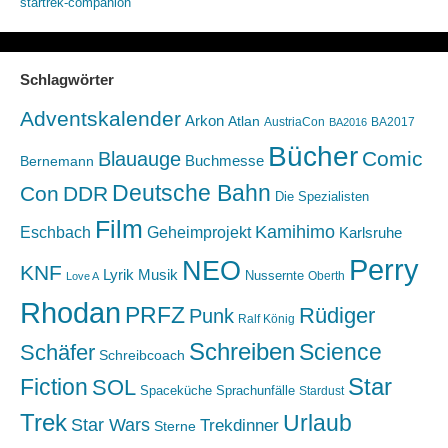
startrek-companion
Schlagwörter
Adventskalender
Arkon
Atlan
AustriaCon
BA2017
BA2016
Bücher
Comic
Blauauge
Buchmesse
Bernemann
Deutsche Bahn
Con
DDR
Die Spezialisten
Film
Kamihimo
Eschbach
Geheimprojekt
Karlsruhe
Perry
NEO
KNF
Lyrik
Musik
Nussernte
Oberth
Love A
Rhodan
PRFZ
Rüdiger
Punk
Ralf König
Schreiben
Science
Schäfer
Schreibcoach
Star
Fiction
SOL
Spaceküche
Sprachunfälle
Stardust
Trek
Urlaub
Star Wars
Trekdinner
Sterne