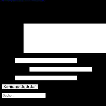
Schreibe einen Kommentar
Deine E-Mail-Adresse wird nicht veröffentlicht.
Erforderliche Felder 
Kommentar
*
Name
*
E-Mail-Adresse
*
Website
Neueste Beiträge