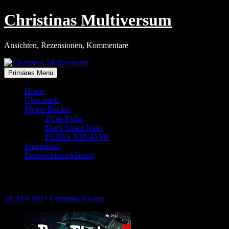
Zum
Christinas Multiversum
Inhalt
springen
Ansichten, Rezensionen, Kommentare
Primäres Menü
Home
Über mich
Meine Bücher
TCai-Reihe
Deep Space Nine
PERRY RHODAN
Impressum
Datenschutzerklärung
Spannung an zwei Fronten
18. Mai 2021
Christina Hacker