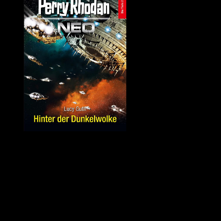
Quelle: Perrypedia
PERRY RHODAN NEO Band 251 – »Hinter der Dunkelwolke« von
Das Auftauchen der SOL bringt Unruhe ins Verhältnis zwischen Ter
und Perry Rhodan ist zugleich bestrebt, das neue Raumschiff in Aug
verlassen, sondern auch um bald den Grund für die Versetzung von
Die SOL dringt dazu in die Dunkelwolke im Zentrum von M3 ein, die 
Quantenuniversum, ohne Möglichkeit auf Rückkehr. Dafür empfangen
In einer Anlage der Loower bzw. der Vorläufer stoßen sie auf Icho T