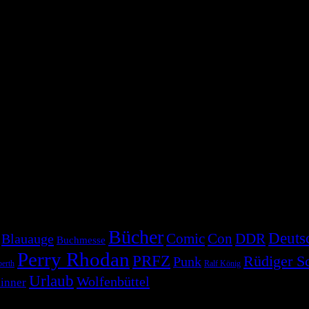
Bücher
Deuts
Comic
Con
DDR
Blauauge
Buchmesse
Perry Rhodan
PRFZ
Rüdiger S
Punk
erth
Ralf König
Urlaub
Wolfenbüttel
inner