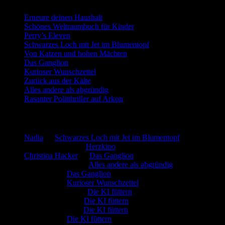
Erneure deinen Haushalt
Schönes Weltraumbuch für Kinder
Perry’s Eleven
Schwarzes Loch mit Jet im Blumentopf
Von Katzen und hohen Mächten
Das Ganglion
Kurioser Wunschzettel
Zurück aus der Kälte
Alles andere als abgründig
Rasanter Politthriller auf Arkon
Neueste Kommentare
Nadia
zu
Schwarzes Loch mit Jet im Blumentopf
Marion. Detzler
zu
Herzkino
Christina Hacker
zu
Das Ganglion
Gerfried Wagner
zu
Alles andere als abgründig
:-) Sandra
zu
Das Ganglion
:-) Sandra
zu
Kurioser Wunschzettel
Rüdiger Schäfer
zu
Die KI füttern
Johannes Kreis
zu
Die KI füttern
Robert Prätzler
zu
Die KI füttern
:-) Sandra
zu
Die KI füttern