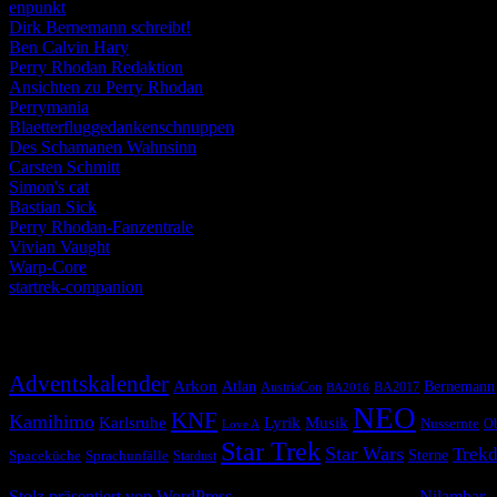
enpunkt
Dirk Bernemann schreibt!
Ben Calvin Hary
Perry Rhodan Redaktion
Ansichten zu Perry Rhodan
Perrymania
Blaetterfluggedankenschnuppen
Des Schamanen Wahnsinn
Carsten Schmitt
Simon's cat
Bastian Sick
Perry Rhodan-Fanzentrale
Vivian Vaught
Warp-Core
startrek-companion
Schlagwörter
Adventskalender
Arkon
Atlan
Bernemann
AustriaCon
BA2017
BA2016
NEO
KNF
Kamihimo
Karlsruhe
Lyrik
Musik
Nussernte
Ob
Love A
Star Trek
Star Wars
Trekd
Spaceküche
Sprachunfälle
Sterne
Stardust
© 2026 Alle Rechte vorbehalten
Stolz präsentiert von WordPress
|
Theme: Simple Life von
Nilambar
.