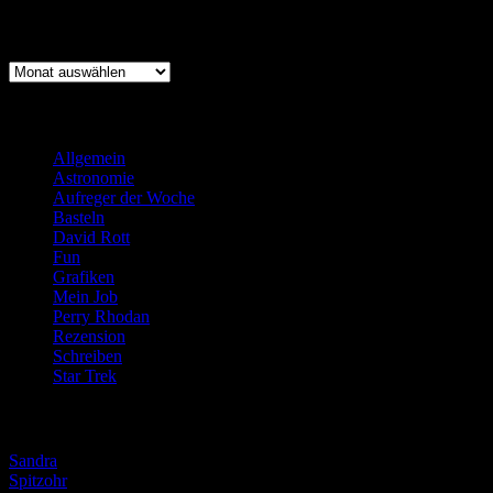
Archiv
Archiv
Kategorien
Allgemein
(919)
Astronomie
(21)
Aufreger der Woche
(214)
Basteln
(71)
David Rott
(39)
Fun
(84)
Grafiken
(57)
Mein Job
(51)
Perry Rhodan
(616)
Rezension
(463)
Schreiben
(190)
Star Trek
(155)
Weblogs
Sandra
Spitzohr