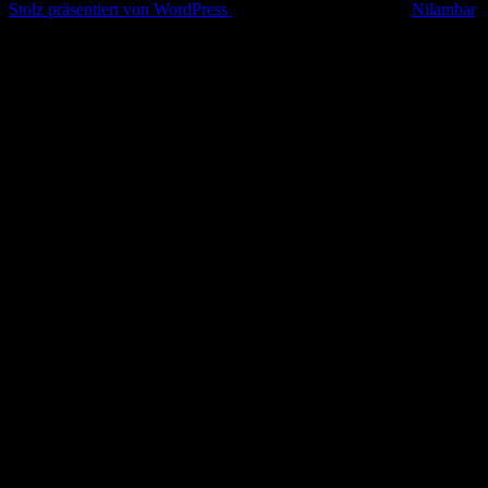
Stolz präsentiert von WordPress
|
Theme: Simple Life von
Nilambar
.
Nach
oben