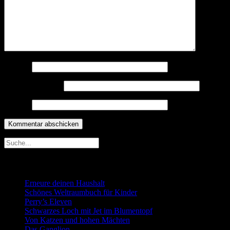
Name
*
E-Mail-Adresse
*
Website
Neueste Beiträge
Erneure deinen Haushalt
Schönes Weltraumbuch für Kinder
Perry’s Eleven
Schwarzes Loch mit Jet im Blumentopf
Von Katzen und hohen Mächten
Das Ganglion