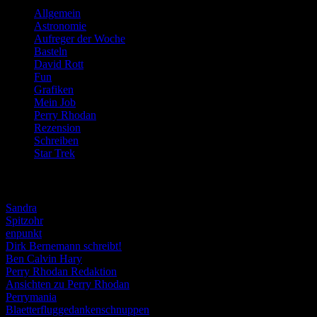
Allgemein
(919)
Astronomie
(21)
Aufreger der Woche
(214)
Basteln
(71)
David Rott
(39)
Fun
(84)
Grafiken
(57)
Mein Job
(51)
Perry Rhodan
(616)
Rezension
(463)
Schreiben
(190)
Star Trek
(155)
Weblogs
Sandra
Spitzohr
enpunkt
Dirk Bernemann schreibt!
Ben Calvin Hary
Perry Rhodan Redaktion
Ansichten zu Perry Rhodan
Perrymania
Blaetterfluggedankenschnuppen