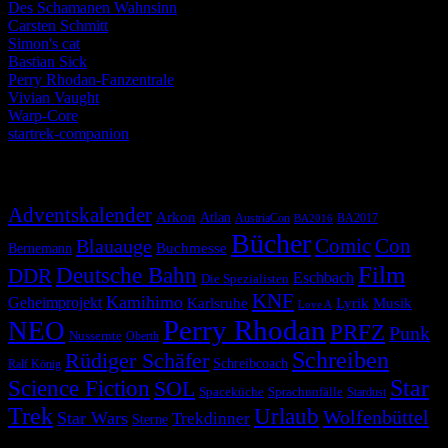
Des Schamanen Wahnsinn
Carsten Schmitt
Simon's cat
Bastian Sick
Perry Rhodan-Fanzentrale
Vivian Vaught
Warp-Core
startrek-companion
Schlagwörter
Adventskalender
Arkon
Atlan
AustriaCon
BA2017
BA2016
Bücher
Comic
Con
Blauauge
Buchmesse
Bernemann
Film
Deutsche Bahn
DDR
Eschbach
Die Spezialisten
KNF
Kamihimo
Geheimprojekt
Karlsruhe
Lyrik
Musik
Love A
Perry Rhodan
NEO
PRFZ
Punk
Nussernte
Oberth
Schreiben
Rüdiger Schäfer
Schreibcoach
Ralf König
Star
Science Fiction
SOL
Spaceküche
Sprachunfälle
Stardust
Trek
Urlaub
Wolfenbüttel
Star Wars
Trekdinner
Sterne
© 2026 Alle Rechte vorbehalten