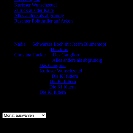
Kurioser Wunschzettel
Zurück aus der Kälte
Alles andere als abgründig
Rasanter Politthriller auf Arkon
Neueste Kommentare
Nadia
zu
Schwarzes Loch mit Jet im Blumentopf
Marion. Detzler
zu
Herzkino
Christina Hacker
zu
Das Ganglion
Gerfried Wagner
zu
Alles andere als abgründig
:-) Sandra
zu
Das Ganglion
:-) Sandra
zu
Kurioser Wunschzettel
Rüdiger Schäfer
zu
Die KI füttern
Johannes Kreis
zu
Die KI füttern
Robert Prätzler
zu
Die KI füttern
:-) Sandra
zu
Die KI füttern
Archiv
Archiv
Kategorien