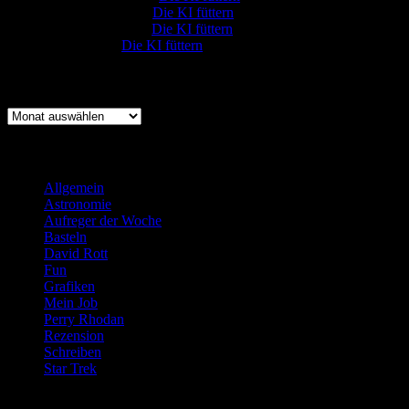
Johannes Kreis
zu
Die KI füttern
Robert Prätzler
zu
Die KI füttern
:-) Sandra
zu
Die KI füttern
Archiv
Archiv
Kategorien
Allgemein
(919)
Astronomie
(21)
Aufreger der Woche
(214)
Basteln
(71)
David Rott
(39)
Fun
(84)
Grafiken
(57)
Mein Job
(51)
Perry Rhodan
(616)
Rezension
(463)
Schreiben
(190)
Star Trek
(155)
Weblogs