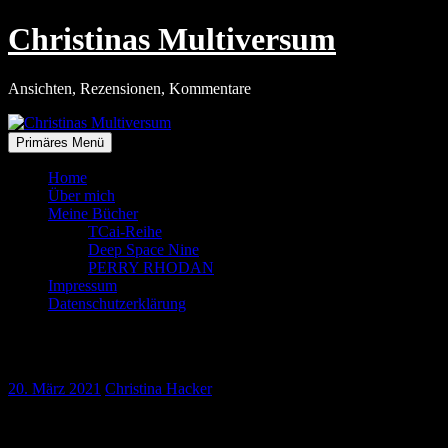
Zum
Christinas Multiversum
Inhalt
springen
Ansichten, Rezensionen, Kommentare
Primäres Menü
Home
Über mich
Meine Bücher
TCai-Reihe
Deep Space Nine
PERRY RHODAN
Impressum
Datenschutzerklärung
Wintererwachen im Frühling
20. März 2021
Christina Hacker
Heute ist Frühlingsanfang. Allerdings scheint die Natur das noch
nicht so richtig mitbekommen zu haben. Jedenfalls sah es heute