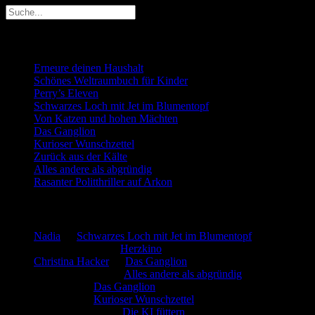
Neueste Beiträge
Erneure deinen Haushalt
Schönes Weltraumbuch für Kinder
Perry’s Eleven
Schwarzes Loch mit Jet im Blumentopf
Von Katzen und hohen Mächten
Das Ganglion
Kurioser Wunschzettel
Zurück aus der Kälte
Alles andere als abgründig
Rasanter Politthriller auf Arkon
Neueste Kommentare
Nadia
zu
Schwarzes Loch mit Jet im Blumentopf
Marion. Detzler
zu
Herzkino
Christina Hacker
zu
Das Ganglion
Gerfried Wagner
zu
Alles andere als abgründig
:-) Sandra
zu
Das Ganglion
:-) Sandra
zu
Kurioser Wunschzettel
Rüdiger Schäfer
zu
Die KI füttern