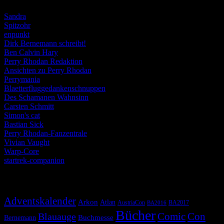
Sandra
Spitzohr
enpunkt
Dirk Bernemann schreibt!
Ben Calvin Hary
Perry Rhodan Redaktion
Ansichten zu Perry Rhodan
Perrymania
Blaetterfluggedankenschnuppen
Des Schamanen Wahnsinn
Carsten Schmitt
Simon's cat
Bastian Sick
Perry Rhodan-Fanzentrale
Vivian Vaught
Warp-Core
startrek-companion
Schlagwörter
Adventskalender
Arkon
Atlan
AustriaCon
BA2017
BA2016
Bücher
Comic
Con
Blauauge
Buchmesse
Bernemann