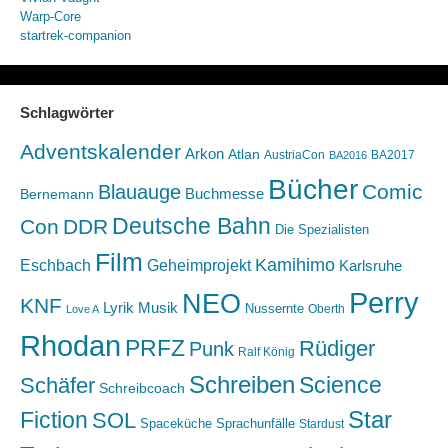
Warp-Core
startrek-companion
Schlagwörter
Adventskalender
Arkon
Atlan
AustriaCon
BA2017
BA2016
Bücher
Comic
Blauauge
Buchmesse
Bernemann
Deutsche Bahn
Con
DDR
Die Spezialisten
Film
Kamihimo
Eschbach
Geheimprojekt
Karlsruhe
Perry
NEO
KNF
Lyrik
Musik
Nussernte
Oberth
Love A
Rhodan
PRFZ
Rüdiger
Punk
Ralf König
Schreiben
Science
Schäfer
Schreibcoach
Star
Fiction
SOL
Spaceküche
Sprachunfälle
Stardust