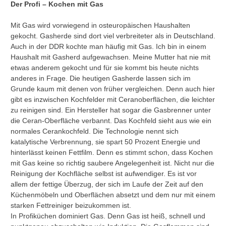
Der Profi – Kochen mit Gas
Mit Gas wird vorwiegend in osteuropäischen Haushalten
gekocht. Gasherde sind dort viel verbreiteter als in Deutschland.
Auch in der DDR kochte man häufig mit Gas. Ich bin in einem
Haushalt mit Gasherd aufgewachsen. Meine Mutter hat nie mit
etwas anderem gekocht und für sie kommt bis heute nichts
anderes in Frage. Die heutigen Gasherde lassen sich im
Grunde kaum mit denen von früher vergleichen. Denn auch hier
gibt es inzwischen Kochfelder mit Ceranoberflächen, die leichter
zu reinigen sind. Ein Hersteller hat sogar die Gasbrenner unter
die Ceran-Oberfläche verbannt. Das Kochfeld sieht aus wie ein
normales Cerankochfeld. Die Technologie nennt sich
katalytische Verbrennung, sie spart 50 Prozent Energie und
hinterlässt keinen Fettfilm. Denn es stimmt schon, dass Kochen
mit Gas keine so richtig saubere Angelegenheit ist. Nicht nur die
Reinigung der Kochfläche selbst ist aufwendiger. Es ist vor
allem der fettige Überzug, der sich im Laufe der Zeit auf den
Küchenmöbeln und Oberflächen absetzt und dem nur mit einem
starken Fettreiniger beizukommen ist.
In Profiküchen dominiert Gas. Denn Gas ist heiß, schnell und