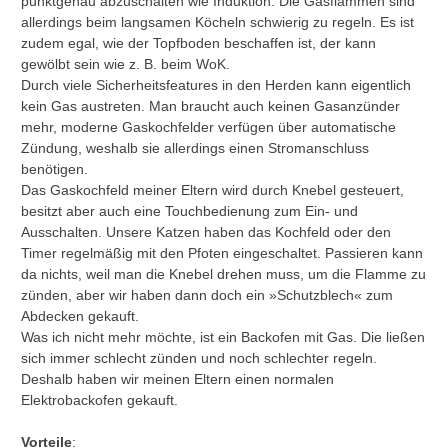
punktgenau abzuschalten wie Induktion. Die Gasflammen sind
allerdings beim langsamen Köcheln schwierig zu regeln. Es ist
zudem egal, wie der Topfboden beschaffen ist, der kann
gewölbt sein wie z. B. beim WoK.
Durch viele Sicherheitsfeatures in den Herden kann eigentlich
kein Gas austreten. Man braucht auch keinen Gasanzünder
mehr, moderne Gaskochfelder verfügen über automatische
Zündung, weshalb sie allerdings einen Stromanschluss
benötigen.
Das Gaskochfeld meiner Eltern wird durch Knebel gesteuert,
besitzt aber auch eine Touchbedienung zum Ein- und
Ausschalten. Unsere Katzen haben das Kochfeld oder den
Timer regelmäßig mit den Pfoten eingeschaltet. Passieren kann
da nichts, weil man die Knebel drehen muss, um die Flamme zu
zünden, aber wir haben dann doch ein »Schutzblech« zum
Abdecken gekauft.
Was ich nicht mehr möchte, ist ein Backofen mit Gas. Die ließen
sich immer schlecht zünden und noch schlechter regeln.
Deshalb haben wir meinen Eltern einen normalen
Elektrobackofen gekauft.
Vorteile
: