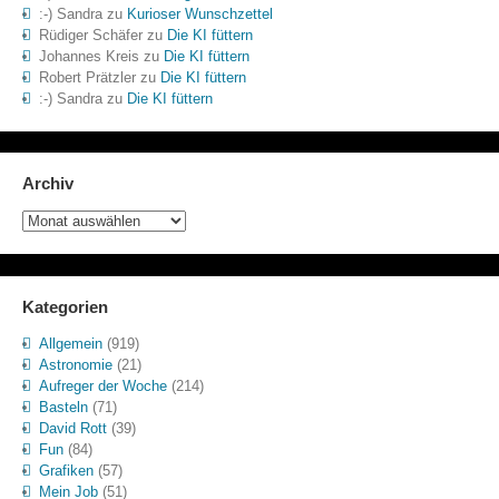
:-) Sandra
zu
Kurioser Wunschzettel
Rüdiger Schäfer
zu
Die KI füttern
Johannes Kreis
zu
Die KI füttern
Robert Prätzler
zu
Die KI füttern
:-) Sandra
zu
Die KI füttern
Archiv
Archiv
Kategorien
Allgemein
(919)
Astronomie
(21)
Aufreger der Woche
(214)
Basteln
(71)
David Rott
(39)
Fun
(84)
Grafiken
(57)
Mein Job
(51)