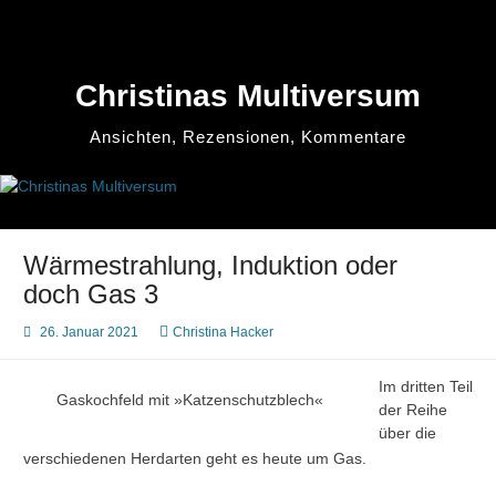
Zum
Inhalt
springen
Christinas Multiversum
Ansichten, Rezensionen, Kommentare
Wärmestrahlung, Induktion oder
doch Gas 3
26. Januar 2021
Christina Hacker
Im dritten Teil
Gaskochfeld mit »Katzenschutzblech«
der Reihe
über die
verschiedenen Herdarten geht es heute um Gas.