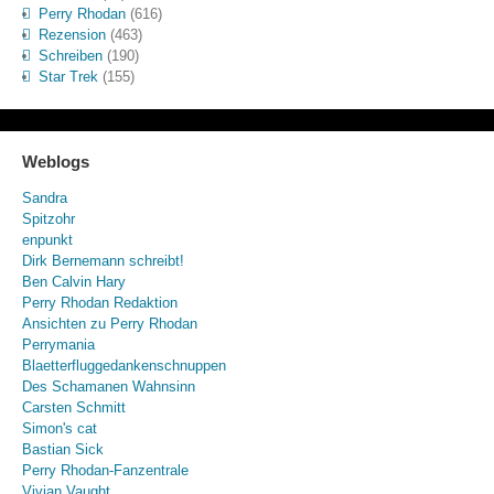
Perry Rhodan
(616)
Rezension
(463)
Schreiben
(190)
Star Trek
(155)
Weblogs
Sandra
Spitzohr
enpunkt
Dirk Bernemann schreibt!
Ben Calvin Hary
Perry Rhodan Redaktion
Ansichten zu Perry Rhodan
Perrymania
Blaetterfluggedankenschnuppen
Des Schamanen Wahnsinn
Carsten Schmitt
Simon's cat
Bastian Sick
Perry Rhodan-Fanzentrale
Vivian Vaught