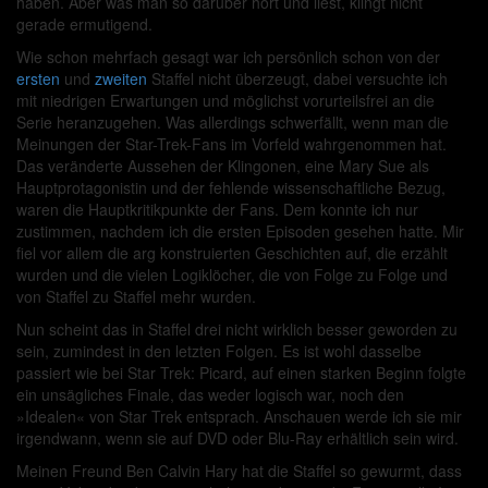
haben. Aber was man so darüber hört und liest, klingt nicht
gerade ermutigend.
Wie schon mehrfach gesagt war ich persönlich schon von der
ersten
und
zweiten
Staffel nicht überzeugt, dabei versuchte ich
mit niedrigen Erwartungen und möglichst vorurteilsfrei an die
Serie heranzugehen. Was allerdings schwerfällt, wenn man die
Meinungen der Star-Trek-Fans im Vorfeld wahrgenommen hat.
Das veränderte Aussehen der Klingonen, eine Mary Sue als
Hauptprotagonistin und der fehlende wissenschaftliche Bezug,
waren die Hauptkritikpunkte der Fans. Dem konnte ich nur
zustimmen, nachdem ich die ersten Episoden gesehen hatte. Mir
fiel vor allem die arg konstruierten Geschichten auf, die erzählt
wurden und die vielen Logiklöcher, die von Folge zu Folge und
von Staffel zu Staffel mehr wurden.
Nun scheint das in Staffel drei nicht wirklich besser geworden zu
sein, zumindest in den letzten Folgen. Es ist wohl dasselbe
passiert wie bei Star Trek: Picard, auf einen starken Beginn folgte
ein unsägliches Finale, das weder logisch war, noch den
»Idealen« von Star Trek entsprach. Anschauen werde ich sie mir
irgendwann, wenn sie auf DVD oder Blu-Ray erhältlich sein wird.
Meinen Freund Ben Calvin Hary hat die Staffel so gewurmt, dass