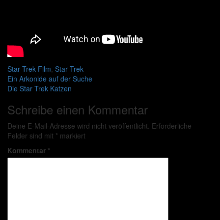
Star Trek
Film
,
Star Trek
Beitragsnavigation
Ein Arkonide auf der Suche
Die Star Trek Katzen
Schreibe einen Kommentar
Deine E-Mail-Adresse wird nicht veröffentlicht.
Erforderliche
Felder sind mit
*
markiert
Kommentar
*