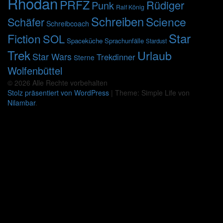
Rhodan
PRFZ
Rüdiger
Punk
Ralf König
Schreiben
Science
Schäfer
Schreibcoach
Star
Fiction
SOL
Spaceküche
Sprachunfälle
Stardust
Trek
Urlaub
Star Wars
Trekdinner
Sterne
Wolfenbüttel
© 2026 Alle Rechte vorbehalten
Stolz präsentiert von WordPress
|
Theme: Simple Life von
Nilambar
.
Nach
oben