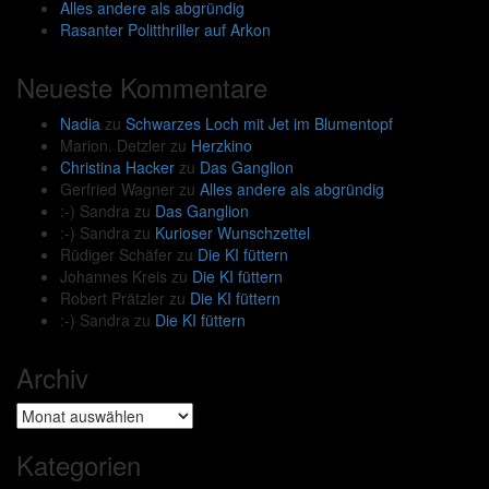
Alles andere als abgründig
Rasanter Politthriller auf Arkon
Neueste Kommentare
Nadia
zu
Schwarzes Loch mit Jet im Blumentopf
Marion. Detzler
zu
Herzkino
Christina Hacker
zu
Das Ganglion
Gerfried Wagner
zu
Alles andere als abgründig
:-) Sandra
zu
Das Ganglion
:-) Sandra
zu
Kurioser Wunschzettel
Rüdiger Schäfer
zu
Die KI füttern
Johannes Kreis
zu
Die KI füttern
Robert Prätzler
zu
Die KI füttern
:-) Sandra
zu
Die KI füttern
Archiv
Archiv
Kategorien