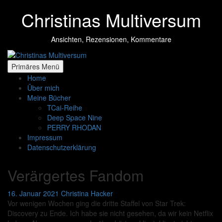
Zum
Christinas Multiversum
Inhalt
springen
Ansichten, Rezensionen, Kommentare
Primäres Menü
Home
Über mich
Meine Bücher
TCai-Reihe
Deep Space Nine
PERRY RHODAN
Impressum
Datenschutzerklärung
Verärgertes Fandom
16. Januar 2021
Christina Hacker
Vor wenigen Wochen ging die dritte Staffel von Star Trek:
Discovery zu Ende. Ich habe sie nicht gesehen, da wir kein Netflix