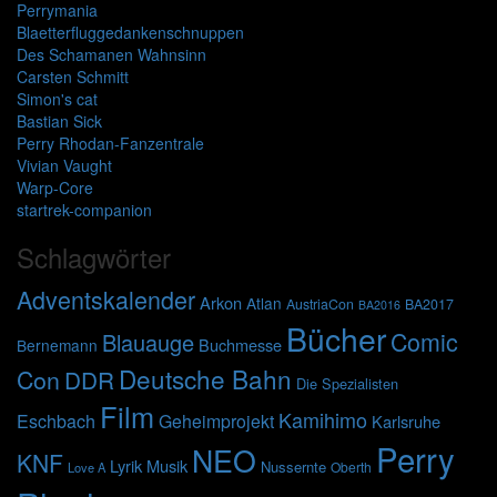
Perrymania
Blaetterfluggedankenschnuppen
Des Schamanen Wahnsinn
Carsten Schmitt
Simon's cat
Bastian Sick
Perry Rhodan-Fanzentrale
Vivian Vaught
Warp-Core
startrek-companion
Schlagwörter
Adventskalender
Arkon
Atlan
AustriaCon
BA2017
BA2016
Bücher
Comic
Blauauge
Buchmesse
Bernemann
Deutsche Bahn
Con
DDR
Die Spezialisten
Film
Kamihimo
Eschbach
Geheimprojekt
Karlsruhe
Perry
NEO
KNF
Lyrik
Musik
Nussernte
Oberth
Love A