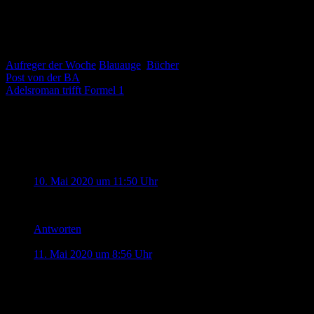
doch irgendwie vorstellen.
Also mein Mann würde wahrscheinlich lieber Autos ausmalen oder
Raumschiffe.
Aufreger der Woche
Blauauge
,
Bücher
Beitragsnavigation
Post von der BA
Adelsroman trifft Formel 1
2 Kommentare zu „
Malbücher für
Männer
“
:-) Sandra
sagt:
10. Mai 2020 um 11:50 Uhr
Made my day :D :D :D
Antworten
Jonas
sagt:
11. Mai 2020 um 8:56 Uhr
hahahaha.
Ich tippe auf Junggesellenabschied oder Geburtstagsgeschenk