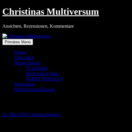
Zum
Christinas Multiversum
Inhalt
springen
Ansichten, Rezensionen, Kommentare
Primäres Menü
Home
Über mich
Meine Bücher
TCai-Reihe
Deep Space Nine
PERRY RHODAN
Impressum
Datenschutzerklärung
Malbücher für Männer
10. Mai 2020
Christina Hacker
Es gibt echt nichts, was es nicht gibt.