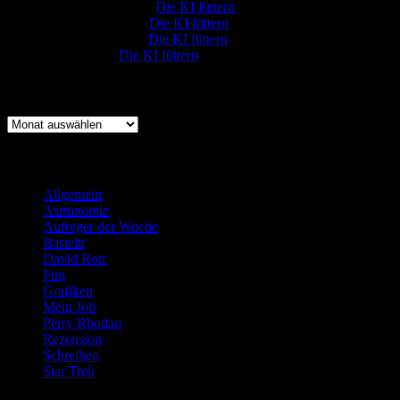
Rüdiger Schäfer
zu
Die KI füttern
Johannes Kreis
zu
Die KI füttern
Robert Prätzler
zu
Die KI füttern
:-) Sandra
zu
Die KI füttern
Archiv
Archiv
Kategorien
Allgemein
(919)
Astronomie
(21)
Aufreger der Woche
(214)
Basteln
(71)
David Rott
(39)
Fun
(84)
Grafiken
(57)
Mein Job
(51)
Perry Rhodan
(616)
Rezension
(463)
Schreiben
(190)
Star Trek
(155)