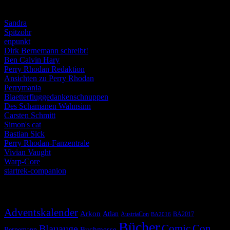
Weblogs
Sandra
Spitzohr
enpunkt
Dirk Bernemann schreibt!
Ben Calvin Hary
Perry Rhodan Redaktion
Ansichten zu Perry Rhodan
Perrymania
Blaetterfluggedankenschnuppen
Des Schamanen Wahnsinn
Carsten Schmitt
Simon's cat
Bastian Sick
Perry Rhodan-Fanzentrale
Vivian Vaught
Warp-Core
startrek-companion
Schlagwörter
Adventskalender
Arkon
Atlan
AustriaCon
BA2017
BA2016
Bücher
Comic
Con
Blauauge
Buchmesse
Bernemann