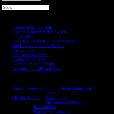
Neueste Beiträge
Erneure deinen Haushalt
Schönes Weltraumbuch für Kinder
Perry’s Eleven
Schwarzes Loch mit Jet im Blumentopf
Von Katzen und hohen Mächten
Das Ganglion
Kurioser Wunschzettel
Zurück aus der Kälte
Alles andere als abgründig
Rasanter Politthriller auf Arkon
Neueste Kommentare
Nadia
zu
Schwarzes Loch mit Jet im Blumentopf
Marion. Detzler
zu
Herzkino
Christina Hacker
zu
Das Ganglion
Gerfried Wagner
zu
Alles andere als abgründig
:-) Sandra
zu
Das Ganglion
:-) Sandra
zu
Kurioser Wunschzettel