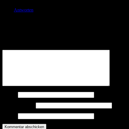
für pupertierende Teenager als Hauptzielgruppe.
Antworten
Schreibe einen Kommentar
Deine E-Mail-Adresse wird nicht veröffentlicht.
Erforderliche
Felder sind mit
*
markiert
Kommentar
*
Name
*
E-Mail-Adresse
*
Website