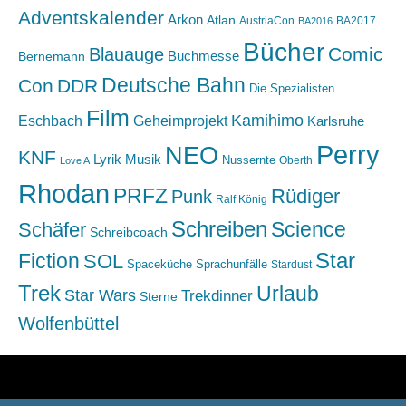
Adventskalender
Arkon
Atlan
AustriaCon
BA2017
BA2016
Bücher
Comic
Blauauge
Buchmesse
Bernemann
Deutsche Bahn
Con
DDR
Die Spezialisten
Film
Kamihimo
Eschbach
Geheimprojekt
Karlsruhe
Perry
NEO
KNF
Lyrik
Musik
Nussernte
Oberth
Love A
Rhodan
PRFZ
Rüdiger
Punk
Ralf König
Schreiben
Science
Schäfer
Schreibcoach
Star
Fiction
SOL
Spaceküche
Sprachunfälle
Stardust
Trek
Urlaub
Star Wars
Trekdinner
Sterne
Wolfenbüttel