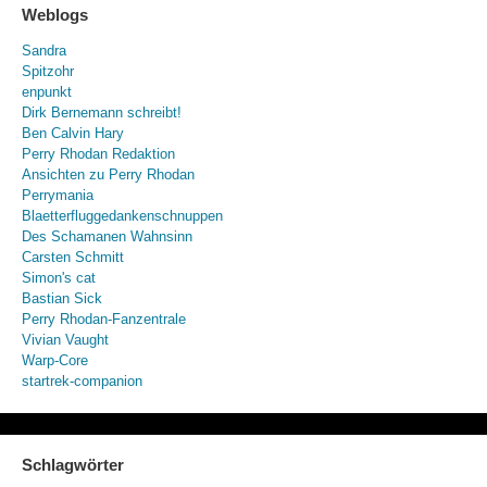
Weblogs
Sandra
Spitzohr
enpunkt
Dirk Bernemann schreibt!
Ben Calvin Hary
Perry Rhodan Redaktion
Ansichten zu Perry Rhodan
Perrymania
Blaetterfluggedankenschnuppen
Des Schamanen Wahnsinn
Carsten Schmitt
Simon's cat
Bastian Sick
Perry Rhodan-Fanzentrale
Vivian Vaught
Warp-Core
startrek-companion
Schlagwörter