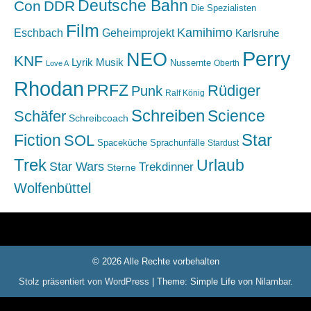
Deutsche Bahn
Con
DDR
Die Spezialisten
Film
Kamihimo
Eschbach
Geheimprojekt
Karlsruhe
Perry
NEO
KNF
Lyrik
Musik
Nussernte
Oberth
Love A
Rhodan
PRFZ
Rüdiger
Punk
Ralf König
Schreiben
Science
Schäfer
Schreibcoach
Star
Fiction
SOL
Spaceküche
Sprachunfälle
Stardust
Trek
Urlaub
Star Wars
Trekdinner
Sterne
Wolfenbüttel
© 2026 Alle Rechte vorbehalten
Stolz präsentiert von WordPress
|
Theme: Simple Life von
Nilambar
.