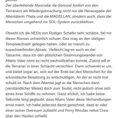
Der überlebende Mascudar da Gonozal fordert von den
Terranern als Wiedergutmachung nicht nur die Herausgabe der
Attentäterin Theta und die MAGELLAN, sondern auch, dass die
Menschen umgehend ins SOL-System zurückkehren.
Obwohl ich die NEOs von Rüdiger Schäfer sehr schätze, fiel mir
dieser Roman unheimlich schwer. Das mag an den stetigen
Tempiwechseln gelegen haben, oder an manch zu
ausschweifenden Absatz. Vielleicht lag es auch an der
Tatsache, dass ich den plötzlichen Gesinnungswandel von
Atlans Vater nicht so recht nachvollziehen konnte. Zuerst will er
die Terraner in einer Schlacht vernichten. Dann schwenkt er um,
und bietet sogar an, sich auf der Erde bei den Menschen für die
arkonidische Besatzung zu entschuldigen. An der er nicht mal
schuld ist. Nach dem Attentat jagt er die Menschen dann
(verständlicher Weise) doch zum Teufel, nicht jedoch ohne sich
eines ihrer Schiffe zu nehmen. Ganz ehrlich, ich habe keine
Sekunde lang geglaubt, dass Atlans Vater diese Verhandlungen
ernst meint. Ich habe jederzeit damit gerechnet, dass er oder
einer seiner Getreuen aufsteht und Perry Rhodan nebst Crew
über den Haufen schießt.