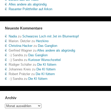
Alles andere als abgründig
Rasanter Politthriller auf Arkon
Neueste Kommentare
Nadia
zu
Schwarzes Loch mit Jet im Blumentopf
Marion. Detzler
zu
Herzkino
Christina Hacker
zu
Das Ganglion
Gerfried Wagner
zu
Alles andere als abgründig
:-) Sandra
zu
Das Ganglion
:-) Sandra
zu
Kurioser Wunschzettel
Rüdiger Schäfer
zu
Die KI füttern
Johannes Kreis
zu
Die KI füttern
Robert Prätzler
zu
Die KI füttern
:-) Sandra
zu
Die KI füttern
Archiv
Archiv