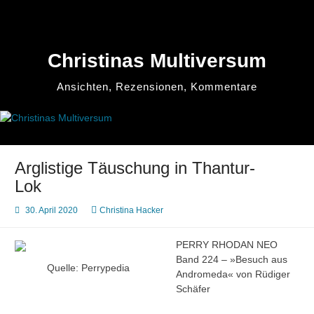
Zum
Inhalt
springen
Christinas Multiversum
Ansichten, Rezensionen, Kommentare
Arglistige Täuschung in Thantur-
Lok
30. April 2020
Christina Hacker
PERRY RHODAN NEO
Band 224 – »Besuch aus
Quelle: Perrypedia
Andromeda« von Rüdiger
Schäfer