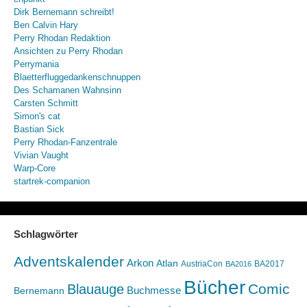
Dirk Bernemann schreibt!
Ben Calvin Hary
Perry Rhodan Redaktion
Ansichten zu Perry Rhodan
Perrymania
Blaetterfluggedankenschnuppen
Des Schamanen Wahnsinn
Carsten Schmitt
Simon's cat
Bastian Sick
Perry Rhodan-Fanzentrale
Vivian Vaught
Warp-Core
startrek-companion
Schlagwörter
Adventskalender
Arkon
Atlan
AustriaCon
BA2017
BA2016
Bücher
Comic
Blauauge
Buchmesse
Bernemann