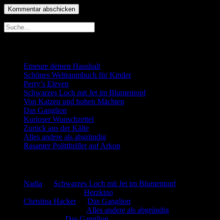
Neueste Beiträge
Erneure deinen Haushalt
Schönes Weltraumbuch für Kinder
Perry’s Eleven
Schwarzes Loch mit Jet im Blumentopf
Von Katzen und hohen Mächten
Das Ganglion
Kurioser Wunschzettel
Zurück aus der Kälte
Alles andere als abgründig
Rasanter Politthriller auf Arkon
Neueste Kommentare
Nadia
zu
Schwarzes Loch mit Jet im Blumentopf
Marion. Detzler
zu
Herzkino
Christina Hacker
zu
Das Ganglion
Gerfried Wagner
zu
Alles andere als abgründig
:-) Sandra
zu
Das Ganglion