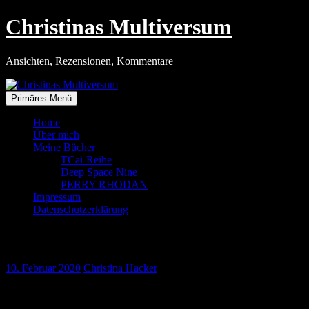
Zum
Christinas Multiversum
Inhalt
springen
Ansichten, Rezensionen, Kommentare
Primäres Menü
Home
Über mich
Meine Bücher
TCai-Reihe
Deep Space Nine
PERRY RHODAN
Impressum
Datenschutzerklärung
Spock als Block
10. Februar 2020
Christina Hacker
Schaut mal, was ich vergangene Woche von einem Kollegen geschenkt
Hersteller. Am Wochenende habe ich mich dann mal drangesetzt und ge