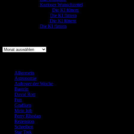
:-) Sandra
zu
Kurioser Wunschzettel
Rüdiger Schäfer
zu
Die KI füttern
Johannes Kreis
zu
Die KI füttern
Robert Prätzler
zu
Die KI füttern
:-) Sandra
zu
Die KI füttern
Archiv
Archiv
Kategorien
Allgemein
(919)
Astronomie
(21)
Aufreger der Woche
(214)
Basteln
(71)
David Rott
(39)
Fun
(84)
Grafiken
(57)
Mein Job
(51)
Perry Rhodan
(616)
Rezension
(463)
Schreiben
(190)
Star Trek
(155)