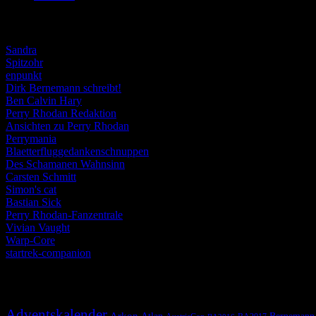
Weblogs
Sandra
Spitzohr
enpunkt
Dirk Bernemann schreibt!
Ben Calvin Hary
Perry Rhodan Redaktion
Ansichten zu Perry Rhodan
Perrymania
Blaetterfluggedankenschnuppen
Des Schamanen Wahnsinn
Carsten Schmitt
Simon's cat
Bastian Sick
Perry Rhodan-Fanzentrale
Vivian Vaught
Warp-Core
startrek-companion
Schlagwörter
Adventskalender
Arkon