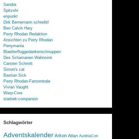
Sandra
Spitzohr
enpunkt
Dirk Bernemann schreibt!
Ben Calvin Hary
Perry Rhodan Redaktion
Ansichten zu Perry Rhodan
Perrymania
Blaetterfluggedankenschnuppen
Des Schamanen Wahnsinn
Carsten Schmitt
Simon's cat
Bastian Sick
Perry Rhodan-Fanzentrale
Vivian Vaught
Warp-Core
startrek-companion
Schlagwörter
Adventskalender
Arkon
Atlan
AustriaCon