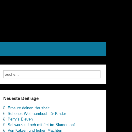
Neueste Beiträge
Erneure deinen Haushalt
Schönes Weltraumbuch für Kinder
Perry’s Eleven
Schwarzes Loch mit Jet im Blumentopf
Von Katzen und hohen Mächten