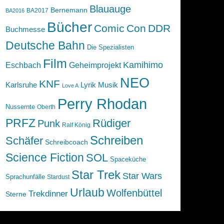
Blauauge
Bernemann
BA2017
BA2016
Bücher
Comic
Con
DDR
Buchmesse
Deutsche Bahn
Die Spezialisten
Film
Kamihimo
Eschbach
Geheimprojekt
NEO
KNF
Karlsruhe
Lyrik
Musik
Love A
Perry Rhodan
Nussernte
Oberth
PRFZ
Rüdiger
Punk
Ralf König
Schreiben
Schäfer
Schreibcoach
Science Fiction
SOL
Spaceküche
Star Trek
Star Wars
Sprachunfälle
Stardust
Urlaub
Wolfenbüttel
Trekdinner
Sterne