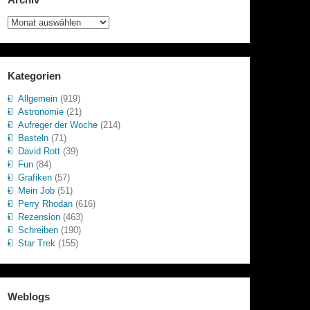
Archiv
Kategorien
Allgemein
(919)
Astronomie
(21)
Aufreger der Woche
(214)
Basteln
(71)
David Rott
(39)
Fun
(84)
Grafiken
(57)
Mein Job
(51)
Perry Rhodan
(616)
Rezension
(463)
Schreiben
(190)
Star Trek
(155)
Weblogs