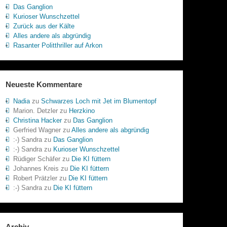
Das Ganglion
Kurioser Wunschzettel
Zurück aus der Kälte
Alles andere als abgründig
Rasanter Politthriller auf Arkon
Neueste Kommentare
Nadia
zu
Schwarzes Loch mit Jet im Blumentopf
Marion. Detzler
zu
Herzkino
Christina Hacker
zu
Das Ganglion
Gerfried Wagner
zu
Alles andere als abgründig
:-) Sandra
zu
Das Ganglion
:-) Sandra
zu
Kurioser Wunschzettel
Rüdiger Schäfer
zu
Die KI füttern
Johannes Kreis
zu
Die KI füttern
Robert Prätzler
zu
Die KI füttern
:-) Sandra
zu
Die KI füttern
Archiv