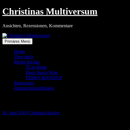
Zum
Christinas Multiversum
Inhalt
springen
Ansichten, Rezensionen, Kommentare
Primäres Menü
Home
Über mich
Meine Bücher
TCai-Reihe
Deep Space Nine
PERRY RHODAN
Impressum
Datenschutzerklärung
Rückblick: Urlaub auf dem Darß
30. Juni 2019
Christina Hacker
»Ginko Mare«