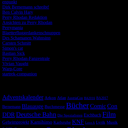
enpunkt
Dirk Bernemann schreibt!
Ben Calvin Hary
Perry Rhodan Redaktion
Ansichten zu Perry Rhodan
Perrymania
Blaetterfluggedankenschnuppen
Des Schamanen Wahnsinn
Carsten Schmitt
Simon's cat
Bastian Sick
Perry Rhodan-Fanzentrale
Vivian Vaught
Warp-Core
startrek-companion
Schlagwörter
Adventskalender
Arkon
Atlan
AustriaCon
BA2017
BA2016
Bücher
Comic
Con
Blauauge
Buchmesse
Bernemann
Film
Deutsche Bahn
DDR
Eschbach
Die Spezialisten
KNF
Kamihimo
Geheimprojekt
Karlsruhe
Lyrik
Musik
Love A