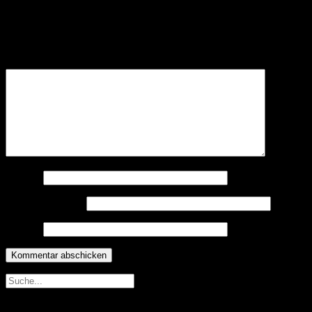
Deine E-Mail-Adresse wird nicht veröffentlicht.
Erforderliche
Felder sind mit
*
markiert
Kommentar
*
Name
*
E-Mail-Adresse
*
Website
Neueste Beiträge