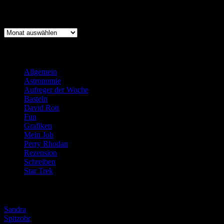
Archiv
Archiv
Kategorien
Allgemein
(919)
Astronomie
(21)
Aufreger der Woche
(214)
Basteln
(71)
David Rott
(39)
Fun
(84)
Grafiken
(57)
Mein Job
(51)
Perry Rhodan
(616)
Rezension
(463)
Schreiben
(190)
Star Trek
(155)
Weblogs
Sandra
Spitzohr