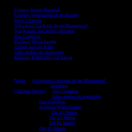
Erneure deinen Haushalt
Schönes Weltraumbuch für Kinder
Perry’s Eleven
Schwarzes Loch mit Jet im Blumentopf
Von Katzen und hohen Mächten
Das Ganglion
Kurioser Wunschzettel
Zurück aus der Kälte
Alles andere als abgründig
Rasanter Politthriller auf Arkon
Neueste Kommentare
Nadia
zu
Schwarzes Loch mit Jet im Blumentopf
Marion. Detzler
zu
Herzkino
Christina Hacker
zu
Das Ganglion
Gerfried Wagner
zu
Alles andere als abgründig
:-) Sandra
zu
Das Ganglion
:-) Sandra
zu
Kurioser Wunschzettel
Rüdiger Schäfer
zu
Die KI füttern
Johannes Kreis
zu
Die KI füttern
Robert Prätzler
zu
Die KI füttern
:-) Sandra
zu
Die KI füttern