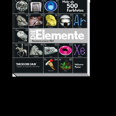
Quelle: Amazon
Warum Chemie zu meinem absoluten Lieblingsfach in der Schule
avancierte, weiß ich nicht mehr. Mathematik lag mir wegen der
Zahlen nicht, in Physik mochte ich nur den Teil, der mit Atomen
und Elektronen zu tun hatte, also keine klassische Mechanik und bei
Biologie fand ich vor allem die Vorgänge in den Zellen faszinierend.