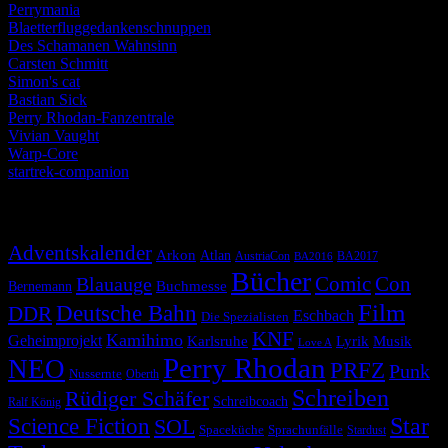
Perrymania
Blaetterfluggedankenschnuppen
Des Schamanen Wahnsinn
Carsten Schmitt
Simon's cat
Bastian Sick
Perry Rhodan-Fanzentrale
Vivian Vaught
Warp-Core
startrek-companion
Schlagwörter
Adventskalender
Arkon
Atlan
AustriaCon
BA2017
BA2016
Bücher
Comic
Con
Blauauge
Buchmesse
Bernemann
Film
Deutsche Bahn
DDR
Eschbach
Die Spezialisten
KNF
Kamihimo
Geheimprojekt
Karlsruhe
Lyrik
Musik
Love A
Perry Rhodan
NEO
PRFZ
Punk
Nussernte
Oberth
Schreiben
Rüdiger Schäfer
Schreibcoach
Ralf König
Star
Science Fiction
SOL
Spaceküche
Sprachunfälle
Stardust