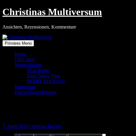
Zum
Christinas Multiversum
Inhalt
springen
Ansichten, Rezensionen, Kommentare
Primäres Menü
Home
Über mich
Meine Bücher
TCai-Reihe
Deep Space Nine
PERRY RHODAN
Impressum
Datenschutzerklärung
Im Reich der Chemie – Elemente und
Moleküle
7. April 2019
Christina Hacker