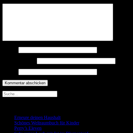
Kommentar
*
Name
*
E-Mail-Adresse
*
Website
Neueste Beiträge
Erneure deinen Haushalt
Schönes Weltraumbuch für Kinder
Perry’s Eleven