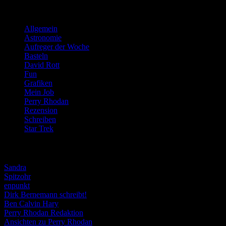
Kategorien
Allgemein
(919)
Astronomie
(21)
Aufreger der Woche
(214)
Basteln
(71)
David Rott
(39)
Fun
(84)
Grafiken
(57)
Mein Job
(51)
Perry Rhodan
(616)
Rezension
(463)
Schreiben
(190)
Star Trek
(155)
Weblogs
Sandra
Spitzohr
enpunkt
Dirk Bernemann schreibt!
Ben Calvin Hary
Perry Rhodan Redaktion
Ansichten zu Perry Rhodan