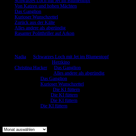
Schwarzes Loch mit Jet im Blumentopf
Von Katzen und hohen Mächten
Das Ganglion
Kurioser Wunschzettel
Zurück aus der Kälte
Alles andere als abgründig
Rasanter Politthriller auf Arkon
Neueste Kommentare
Nadia
zu
Schwarzes Loch mit Jet im Blumentopf
Marion. Detzler
zu
Herzkino
Christina Hacker
zu
Das Ganglion
Gerfried Wagner
zu
Alles andere als abgründig
:-) Sandra
zu
Das Ganglion
:-) Sandra
zu
Kurioser Wunschzettel
Rüdiger Schäfer
zu
Die KI füttern
Johannes Kreis
zu
Die KI füttern
Robert Prätzler
zu
Die KI füttern
:-) Sandra
zu
Die KI füttern
Archiv
Archiv