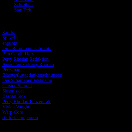
Schreiben
(190)
Star Trek
(155)
Weblogs
Sandra
Spitzohr
enpunkt
Dirk Bernemann schreibt!
Ben Calvin Hary
Perry Rhodan Redaktion
Ansichten zu Perry Rhodan
Perrymania
Blaetterfluggedankenschnuppen
Des Schamanen Wahnsinn
Carsten Schmitt
Simon's cat
Bastian Sick
Perry Rhodan-Fanzentrale
Vivian Vaught
Warp-Core
startrek-companion
Schlagwörter