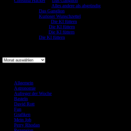
Christina Hacker
zu
Das Ganglion
Gerfried Wagner
zu
Alles andere als abgründig
:-) Sandra
zu
Das Ganglion
:-) Sandra
zu
Kurioser Wunschzettel
Rüdiger Schäfer
zu
Die KI füttern
Johannes Kreis
zu
Die KI füttern
Robert Prätzler
zu
Die KI füttern
:-) Sandra
zu
Die KI füttern
Archiv
Archiv
Kategorien
Allgemein
(919)
Astronomie
(21)
Aufreger der Woche
(214)
Basteln
(71)
David Rott
(39)
Fun
(84)
Grafiken
(57)
Mein Job
(51)
Perry Rhodan
(616)
Rezension
(463)