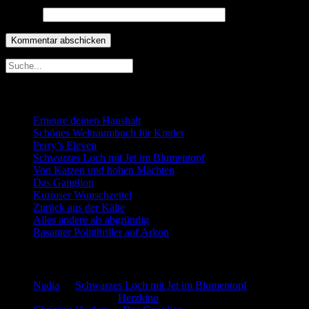
Website
Neueste Beiträge
Erneure deinen Haushalt
Schönes Weltraumbuch für Kinder
Perry’s Eleven
Schwarzes Loch mit Jet im Blumentopf
Von Katzen und hohen Mächten
Das Ganglion
Kurioser Wunschzettel
Zurück aus der Kälte
Alles andere als abgründig
Rasanter Politthriller auf Arkon
Neueste Kommentare
Nadia
zu
Schwarzes Loch mit Jet im Blumentopf
Marion. Detzler
zu
Herzkino