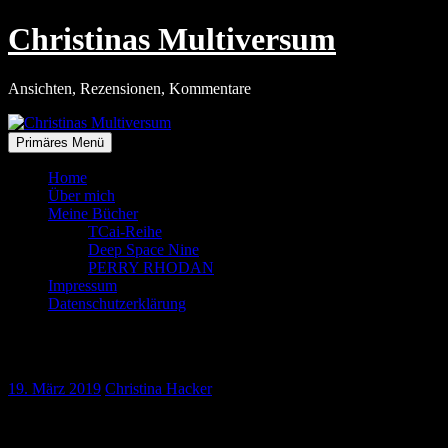
Zum
Christinas Multiversum
Inhalt
springen
Ansichten, Rezensionen, Kommentare
Primäres Menü
Home
Über mich
Meine Bücher
TCai-Reihe
Deep Space Nine
PERRY RHODAN
Impressum
Datenschutzerklärung
Vorösterliches in Reichenhall
19. März 2019
Christina Hacker
Das königliche Kurhaus