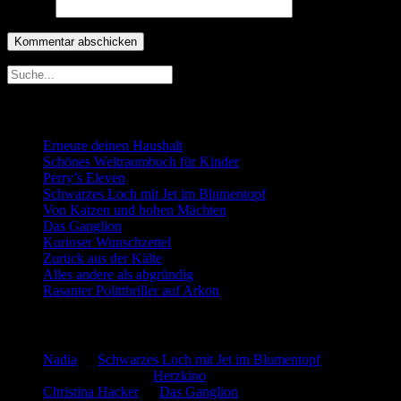
Website
Neueste Beiträge
Erneure deinen Haushalt
Schönes Weltraumbuch für Kinder
Perry’s Eleven
Schwarzes Loch mit Jet im Blumentopf
Von Katzen und hohen Mächten
Das Ganglion
Kurioser Wunschzettel
Zurück aus der Kälte
Alles andere als abgründig
Rasanter Politthriller auf Arkon
Neueste Kommentare
Nadia
zu
Schwarzes Loch mit Jet im Blumentopf
Marion. Detzler
zu
Herzkino
Christina Hacker
zu
Das Ganglion