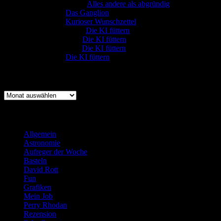
Gerfried Wagner
zu
Alles andere als abgründig
:-) Sandra
zu
Das Ganglion
:-) Sandra
zu
Kurioser Wunschzettel
Rüdiger Schäfer
zu
Die KI füttern
Johannes Kreis
zu
Die KI füttern
Robert Prätzler
zu
Die KI füttern
:-) Sandra
zu
Die KI füttern
Archiv
Archiv
Kategorien
Allgemein
(919)
Astronomie
(21)
Aufreger der Woche
(214)
Basteln
(71)
David Rott
(39)
Fun
(84)
Grafiken
(57)
Mein Job
(51)
Perry Rhodan
(616)
Rezension
(463)