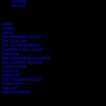
Schreiben
(190)
Star Trek
(155)
Weblogs
Sandra
Spitzohr
enpunkt
Dirk Bernemann schreibt!
Ben Calvin Hary
Perry Rhodan Redaktion
Ansichten zu Perry Rhodan
Perrymania
Blaetterfluggedankenschnuppen
Des Schamanen Wahnsinn
Carsten Schmitt
Simon's cat
Bastian Sick
Perry Rhodan-Fanzentrale
Vivian Vaught
Warp-Core
startrek-companion
Schlagwörter