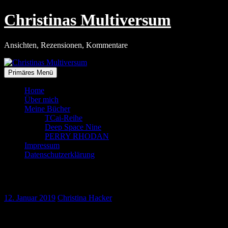
Zum
Christinas Multiversum
Inhalt
springen
Ansichten, Rezensionen, Kommentare
Primäres Menü
Home
Über mich
Meine Bücher
TCai-Reihe
Deep Space Nine
PERRY RHODAN
Impressum
Datenschutzerklärung
Krapfenbäckerei
12. Januar 2019
Christina Hacker
Kaffeetafel