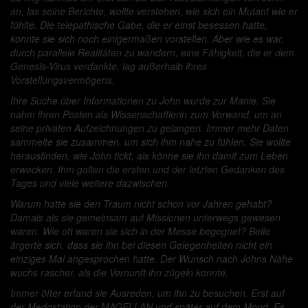
an, las seine Berichte, wollte verstehen, wie sich ein Mutant wie er
fühlte. Die telepathische Gabe, die er einst besessen hatte,
konnte sie sich noch einigermaßen vorstellen. Aber wie es war,
durch parallele Realitäten zu wandern, eine Fähigkeit, die er dem
Genesis-Virus verdankte, lag außerhalb ihres
Vorstellungsvermögens.
Ihre Suche über Informationen zu John wurde zur Manie. Sie
nahm ihren Posten als Wissenschaftlerin zum Vorwand, um an
seine privaten Aufzeichnungen zu gelangen. Immer mehr Daten
sammelte sie zusammen, um sich ihm nahe zu fühlen. Sie wollte
herausfinden, wie John tickt, als könne sie ihn damit zum Leben
erwecken. Ihm galten die ersten und der letzten Gedanken des
Tages und viele weitere dazwischen.
Warum hatte sie den Traum nicht schon vor Jahren gehabt?
Damals als sie gemeinsam auf Missionen unterwegs gewesen
waren. Wie oft waren sie sich in der Messe begegnet? Belle
ärgerte sich, dass sie ihn bei diesen Gelegenheiten nicht ein
einziges Mal angesprochen hatte. Der Wunsch nach Johns Nähe
wuchs rascher, als die Vernunft ihn zügeln konnte.
Immer öfter erfand sie Ausreden, um ihn zu besuchen. Erst auf
der Medostation der MAGELLAN und später auf dem Mond. Es