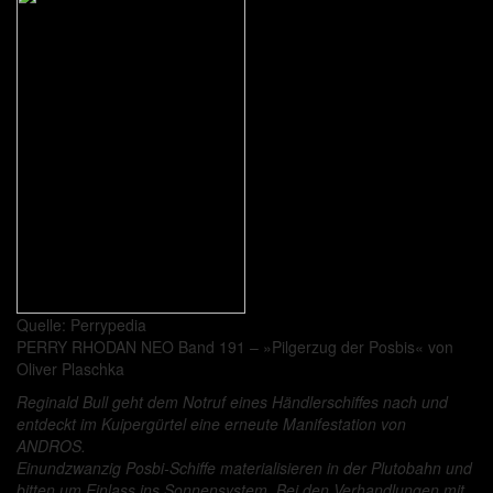
Quelle: Perrypedia
PERRY RHODAN NEO Band 191 – »Pilgerzug der Posbis« von
Oliver Plaschka
Reginald Bull geht dem Notruf eines Händlerschiffes nach und
entdeckt im Kuipergürtel eine erneute Manifestation von
ANDROS.
Einundzwanzig Posbi-Schiffe materialisieren in der Plutobahn und
bitten um Einlass ins Sonnensystem. Bei den Verhandlungen mit