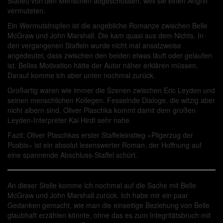
Staffel) von den Menschen abgeschossen, weil sie einen Angriff
vermuteten.
Ein Wermutstropfen ist die angebliche Romanze zwischen Belle
McGraw und John Marshall. Die kam quasi aus dem Nichts. In
den vergangenen Staffeln wurde nicht mal ansatzweise
angedeutet, dass zwischen den beiden etwas läuft oder gelaufen
ist. Belles Motivation hätte der Autor näher erklären müssen.
Darauf komme ich aber unten nochmal zurück.
Großartig waren wie immer die Szenen zwischen Eric Leyden und
seinen menschlichen Kollegen. Fesselnde Dialoge, die witzig aber
nicht albern sind. Oliver Plaschka kommt damit dem großen
Leyden-Interpreter Kai Hirdt sehr nahe.
Fazit: Oliver Plaschkas erster Staffeleinstieg »Pilgerzug der
Posbis« ist ein absolut lesenswerter Roman, der Hoffnung auf
eine spannende Abschluss-Staffel schürt.
An dieser Stelle komme ich nochmal auf die Sache mit Belle
McGraw und John Marshall zurück. Ich habe mir ein paar
Gedanken gemacht, wie man die einseitige Beziehung von Belle
glaubhaft erzählen könnte, ohne das es zum Integritätsbruch mit