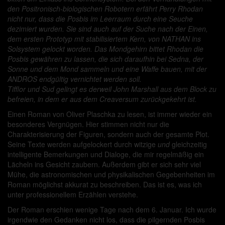
den Positronisch-biologischen Robotern erfährt Perry Rhodan
nicht nur, dass die Posbis im Leerraum durch eine Seuche
dezimiert wurden. Sie sind auch auf der Suche nach der Einen,
dem ersten Prototyp mit stabilisiertem Kern, von NATHAN ins
Solsystem gelockt worden. Das Mondgehirn bittet Rhodan die
Posbis gewähren zu lassen, die sich daraufhin bei Sedna, der
Sonne und dem Mond sammeln und eine Waffe bauen, mit der
ANDROS endgültig vernichtet werden soll.
Tifflor und Sud gelingt es derweil John Marshall aus dem Block zu
befreien, in dem er aus dem Creaversum zurückgekehrt ist.
Einen Roman von Oliver Plaschka zu lesen, ist immer wieder ein
besonderes Vergnügen. Hier stimmen nicht nur die
Charakterisierung der Figuren, sondern auch der gesamte Plot.
Seine Texte werden aufgelockert durch witzige
und
gleichzeitig
intelligente Bemerkungen und Dialoge, die mir regelmäßig ein
Lächeln ins Gesicht zaubern. Außerdem gibt er sich sehr viel
Mühe, die astronomischen und physikalischen Gegebenheiten im
Roman möglichst akkurat zu beschreiben. Das ist es, was ich
unter professionellem Erzählen verstehe.
Der Roman erschien wenige Tage nach dem 6. Januar. Ich wurde
irgendwie den Gedanken nicht los, dass die pilgernden Posbis