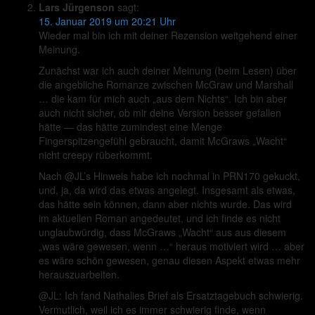
Lars Jürgenson
sagt:
15. Januar 2019 um 20:21 Uhr
Wieder mal bin ich mit deiner Rezension weitgehend einer
Meinung.
Zunächst war ich auch deiner Meinung (beim Lesen) über
die angebliche Romanze zwischen McGraw und Marshall
… die kam für mich auch „aus dem Nichts“. Ich bin aber
auch nicht sicher, ob mir deine Version besser gefallen
hätte — das hätte zumindest eine Menge
Fingerspitzengefühl gebraucht, damit McGraws „Wacht“
nicht creepy rüberkommt.
Nach @JL’s Hinweis habe ich nochmal in PRN170 gekuckt,
und, ja, da wird das etwas angelegt. Insgesamt als etwas,
das hätte sein können, dann aber nichts wurde. Das wird
im aktuellen Roman angedeutet, und ich finde es nicht
unglaubwürdig, dass McGraws „Wacht“ aus aus diesem
„was wäre gewesen, wenn …“ heraus motiviert wird … aber
es wäre schön gewesen, genau diesen Aspekt etwas mehr
herauszuarbeiten.
@JL: Ich fand Nathalies Brief als Ersatztagebuch schwierig.
Vermutlich, weil ich es immer schwierig finde, wenn