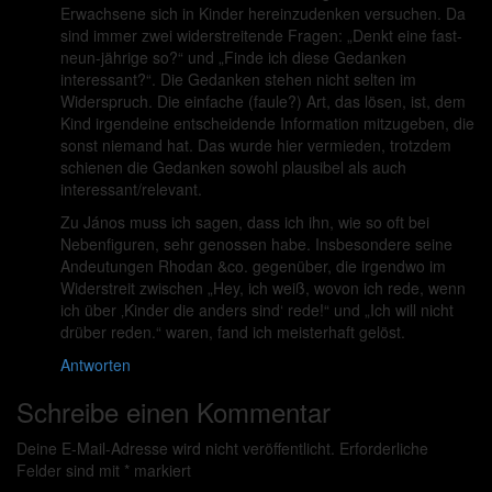
Erwachsene sich in Kinder hereinzudenken versuchen. Da
sind immer zwei widerstreitende Fragen: „Denkt eine fast-
neun-jährige so?“ und „Finde ich diese Gedanken
interessant?“. Die Gedanken stehen nicht selten im
Widerspruch. Die einfache (faule?) Art, das lösen, ist, dem
Kind irgendeine entscheidende Information mitzugeben, die
sonst niemand hat. Das wurde hier vermieden, trotzdem
schienen die Gedanken sowohl plausibel als auch
interessant/relevant.
Zu János muss ich sagen, dass ich ihn, wie so oft bei
Nebenfiguren, sehr genossen habe. Insbesondere seine
Andeutungen Rhodan &co. gegenüber, die irgendwo im
Widerstreit zwischen „Hey, ich weiß, wovon ich rede, wenn
ich über ‚Kinder die anders sind‘ rede!“ und „Ich will nicht
drüber reden.“ waren, fand ich meisterhaft gelöst.
Antworten
Schreibe einen Kommentar
Deine E-Mail-Adresse wird nicht veröffentlicht.
Erforderliche
Felder sind mit
*
markiert