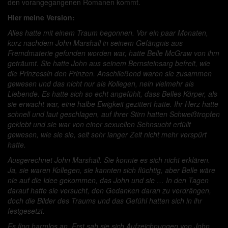
den vorangegangenen Romanen kommt.
Hier meine Version:
Alles hatte mit einem Traum begonnen. Vor ein paar Monaten,
kurz nachdem John Marshall in seinem Gefängnis aus
Fremdmaterie gefunden worden war, hatte Belle McGraw von ihm
geträumt. Sie hatte John aus seinem Bernsteinsarg befreit, wie
die Prinzessin den Prinzen. Anschließend waren sie zusammen
gewesen und das nicht nur als Kollegen, nein vielmehr als
Liebende. Es hatte sich so echt angefühlt, dass Belles Körper, als
sie erwacht war, eine halbe Ewigkeit gezittert hatte. Ihr Herz hatte
schnell und laut geschlagen, auf ihrer Stirn hatten Schweißtropfen
geklebt und sie war von einer sexuellen Sehnsucht erfüllt
gewesen, wie sie sie, seit sehr langer Zeit nicht mehr verspürt
hatte.
Ausgerechnet John Marshall. Sie konnte es sich nicht erklären.
Ja, sie waren Kollegen, sie kannten sich flüchtig, aber Belle wäre
nie auf die Idee gekommen, das John und sie … In den Tagen
darauf hatte sie versucht, den Gedanken daran zu verdrängen,
doch die Bilder des Traums und das Gefühl hatten sich in ihr
festgesetzt.
Es fing harmlos an. Erst sah sie sich Aufzeichnungen von John