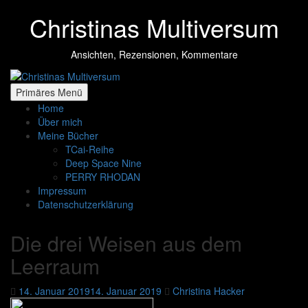
Zum
Christinas Multiversum
Inhalt
springen
Ansichten, Rezensionen, Kommentare
Primäres Menü
Home
Über mich
Meine Bücher
TCai-Reihe
Deep Space Nine
PERRY RHODAN
Impressum
Datenschutzerklärung
Die drei Weisen aus dem
Leerraum
14. Januar 2019
14. Januar 2019
Christina Hacker