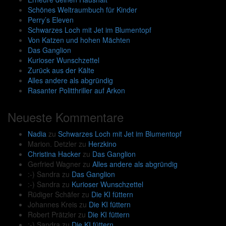
Schönes Weltraumbuch für Kinder
Perry’s Eleven
Schwarzes Loch mit Jet im Blumentopf
Von Katzen und hohen Mächten
Das Ganglion
Kurioser Wunschzettel
Zurück aus der Kälte
Alles andere als abgründig
Rasanter Politthriller auf Arkon
Neueste Kommentare
Nadia
zu
Schwarzes Loch mit Jet im Blumentopf
Marion. Detzler
zu
Herzkino
Christina Hacker
zu
Das Ganglion
Gerfried Wagner
zu
Alles andere als abgründig
:-) Sandra
zu
Das Ganglion
:-) Sandra
zu
Kurioser Wunschzettel
Rüdiger Schäfer
zu
Die KI füttern
Johannes Kreis
zu
Die KI füttern
Robert Prätzler
zu
Die KI füttern
:-) Sandra
zu
Die KI füttern