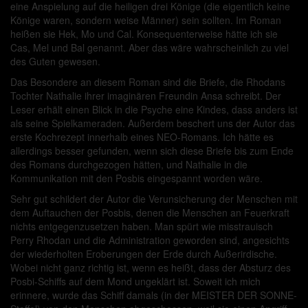
eine Anspielung auf die heiligen drei Könige (die eigentlich keine
Könige waren, sondern weise Männer) sein sollten. Im Roman
heißen sie Hek, Mo und Cal. Konsequenterweise hätte ich sie
Cas, Mel und Bal genannt. Aber das wäre wahrscheinlich zu viel
des Guten gewesen.
Das Besondere an diesem Roman sind die Briefe, die Rhodans
Tochter Nathalie ihrer imaginären Freundin Ansa schreibt. Der
Leser erhält einen Blick in die Psyche eine Kindes, dass anders ist
als seine Spielkameraden. Außerdem beschert uns der Autor das
erste Kochrezept innerhalb eines NEO-Romans. Ich hätte es
allerdings besser gefunden, wenn sich diese Briefe bis zum Ende
des Romans durchgezogen hätten, und Nathalie in die
Kommunikation mit den Posbis eingespannt worden wäre.
Sehr gut schildert der Autor die Verunsicherung der Menschen mit
dem Auftauchen der Posbis, denen die Menschen an Feuerkraft
nichts entgegenzusetzen haben. Man spürt wie misstrauisch
Perry Rhodan und die Administration geworden sind, angesichts
der wiederholten Eroberungen der Erde durch Außerirdische.
Wobei nicht ganz richtig ist, wenn es heißt, dass der Absturz des
Posbi-Schiffs auf dem Mond ungeklärt ist. Soweit ich mich
erinnere, wurde das Schiff damals (in der MEISTER DER SONNE-