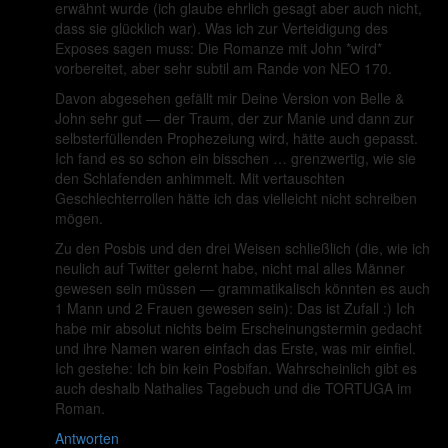
erwähnt wurde (ich glaube ehrlich gesagt aber auch nicht,
dass sie glücklich war). Was ich zur Verteidigung des
Exposes sagen muss: Die Romanze mit John *wird*
vorbereitet, aber sehr subtil am Rande von NEO 170.
Davon abgesehen gefällt mir Deine Version von Belle &
John sehr gut — der Traum, der zur Manie und dann zur
selbsterfüllenden Prophezeiung wird, hätte auch gepasst.
Ich fand es so schon ein bisschen … grenzwertig, wie sie
den Schlafenden anhimmelt. Mit vertauschten
Geschlechterrollen hätte ich das vielleicht nicht schreiben
mögen.
Zu den Posbis und den drei Weisen schließlich (die, wie ich
neulich auf Twitter gelernt habe, nicht mal alles Männer
gewesen sein müssen — grammatikalisch könnten es auch
1 Mann und 2 Frauen gewesen sein): Das ist Zufall :) Ich
habe mir absolut nichts beim Erscheinungstermin gedacht
und ihre Namen waren einfach das Erste, was mir einfiel.
Ich gestehe: Ich bin kein Posbifan. Wahrscheinlich gibt es
auch deshalb Nathalies Tagebuch und die TORTUGA im
Roman.
Antworten