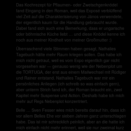
Das Kochrezept für Pflaumen- oder Zwetschgenknödel
fand Eingang in den Roman, weil das Exposé verblüffend
viel Zeit auf die Charakterisierung von János verwendete,
der eigentlich kaum für die Handlung gebraucht wurde.
Dabei fand sich auch eine Bemerkung, dass er ungarische
oder böhmische Küche liebt … und diese Knödel kenne ich
noch aus meiner Kindheit von meiner Großmutter :)
Überraschend viele Stimmen haben gesagt, Nathalies
Tagebuch hätte mehr Raum kriegen sollen. Das habe ich
mich nicht getraut, weil es vom Expo eigentlich gar nicht
vorgesehen war — genauso wenig wie der Nebenplot um
die TORTUGA, der erst aus einem Mailwechsel mit Rüdiger
und Rainer entstand. Nathalies Tagebuch war mir ein
persönliches Anliegen (ich schreib so was einfach gern),
aber unterm Strich fand ich, der Roman braucht ein, zwei
Kapitel mehr Suspense und Action. Deshalb habe ich mich
mehr auf Regs Nebenplot konzentriert.
Belle … Sven Fesser wies mich bereits darauf hin, dass ich
vor allem Belles Ehe vor sieben Jahren ganz unterschlagen
habe. Das ist mir schrecklich peinlich, aber an die hatte ich
mich einfach nicht mehr erinnert, weil sie nur zweimal kurz