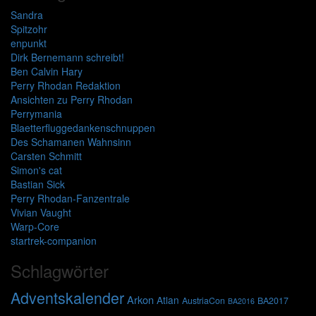
Sandra
Spitzohr
enpunkt
Dirk Bernemann schreibt!
Ben Calvin Hary
Perry Rhodan Redaktion
Ansichten zu Perry Rhodan
Perrymania
Blaetterfluggedankenschnuppen
Des Schamanen Wahnsinn
Carsten Schmitt
Simon's cat
Bastian Sick
Perry Rhodan-Fanzentrale
Vivian Vaught
Warp-Core
startrek-companion
Schlagwörter
Adventskalender
Arkon
Atlan
AustriaCon
BA2017
BA2016