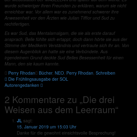
wurde schwieriger ihren Freunden zu erklären, warum sie nicht
erreichbar war. Vor allem war es zunehmend schwerer ihre
Anwesenheit vor den Ärzten wie Julian Tifflor und Sud zu
rechtfertigen.
Es war Sud, das Mentalamalgam, die sie als erste darauf
ansprach. Belle fühlte sich ertappt, doch dann hörte sie aus der
Stimme der Medikerin Verständnis und vertraute sich ihr an. Von
diesem Augenblick an hatte sie eine Verbündete. Aus
irgendeinem Grund deckte Sud Belles Besessenheit für einen
Mann, den sie kaum kannte.
Perry Rhodan
Bücher
,
NEO
,
Perry Rhodan
,
Schreiben
Beitragsnavigation
Die Frühlingsausgabe der SOL
Autorengedanken
2 Kommentare zu „
Die drei
Weisen aus dem Leerraum
“
JL
sagt:
15. Januar 2019 um 15:03 Uhr
Danke für die gewohnt einsichtsvolle Besprechung!