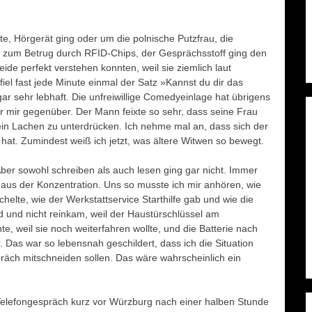
, Hörgerät ging oder um die polnische Putzfrau, die
n zum Betrug durch RFID-Chips, der Gesprächsstoff ging den
de perfekt verstehen konnten, weil sie ziemlich laut
fiel fast jede Minute einmal der Satz »Kannst du dir das
ar sehr lebhaft. Die unfreiwillige Comedyeinlage hat übrigens
r mir gegenüber. Der Mann feixte so sehr, dass seine Frau
, ein Lachen zu unterdrücken. Ich nehme mal an, dass sich der
 hat. Zumindest weiß ich jetzt, was ältere Witwen so bewegt.
 Aber sowohl schreiben als auch lesen ging gar nicht. Immer
« aus der Konzentration. Uns so musste ich mir anhören, wie
chelte, wie der Werkstattservice Starthilfe gab und wie die
 und nicht reinkam, weil der Haustürschlüssel am
e, weil sie noch weiterfahren wollte, und die Batterie nach
 Das war so lebensnah geschildert, dass ich die Situation
präch mitschneiden sollen. Das wäre wahrscheinlich ein
Telefongespräch kurz vor Würzburg nach einer halben Stunde