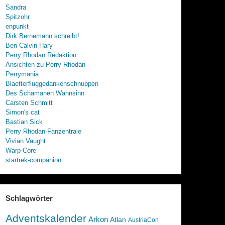
Sandra
Spitzohr
enpunkt
Dirk Bernemann schreibt!
Ben Calvin Hary
Perry Rhodan Redaktion
Ansichten zu Perry Rhodan
Perrymania
Blaetterfluggedankenschnuppen
Des Schamanen Wahnsinn
Carsten Schmitt
Simon's cat
Bastian Sick
Perry Rhodan-Fanzentrale
Vivian Vaught
Warp-Core
startrek-companion
Schlagwörter
Adventskalender
Arkon
Atlan
AustriaCon