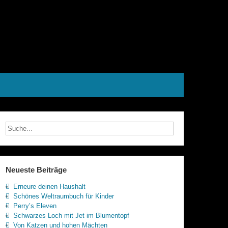
Neueste Beiträge
Erneure deinen Haushalt
Schönes Weltraumbuch für Kinder
Perry’s Eleven
Schwarzes Loch mit Jet im Blumentopf
Von Katzen und hohen Mächten