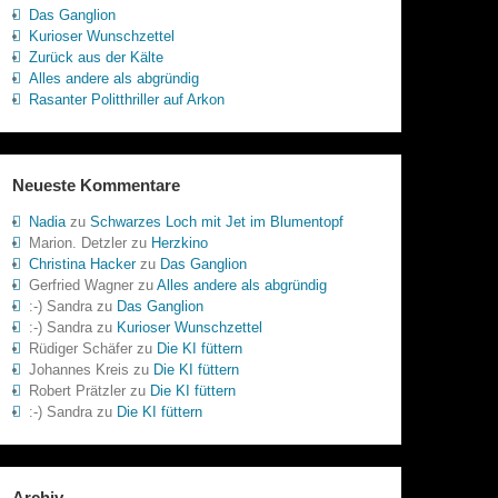
Das Ganglion
Kurioser Wunschzettel
Zurück aus der Kälte
Alles andere als abgründig
Rasanter Politthriller auf Arkon
Neueste Kommentare
Nadia
zu
Schwarzes Loch mit Jet im Blumentopf
Marion. Detzler
zu
Herzkino
Christina Hacker
zu
Das Ganglion
Gerfried Wagner
zu
Alles andere als abgründig
:-) Sandra
zu
Das Ganglion
:-) Sandra
zu
Kurioser Wunschzettel
Rüdiger Schäfer
zu
Die KI füttern
Johannes Kreis
zu
Die KI füttern
Robert Prätzler
zu
Die KI füttern
:-) Sandra
zu
Die KI füttern
Archiv