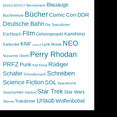
Blauauge
Bernemann
BA2017
BA2016
Bücher
Comic
Con
DDR
Buchmesse
Deutsche Bahn
Die Spezialisten
Film
Kamihimo
Eschbach
Geheimprojekt
NEO
KNF
Karlsruhe
Lyrik
Musik
Love A
Perry Rhodan
Nussernte
Oberth
PRFZ
Rüdiger
Punk
Ralf König
Schreiben
Schäfer
Schreibcoach
Science Fiction
SOL
Spaceküche
Star Trek
Star Wars
Sprachunfälle
Stardust
Urlaub
Wolfenbüttel
Trekdinner
Sterne