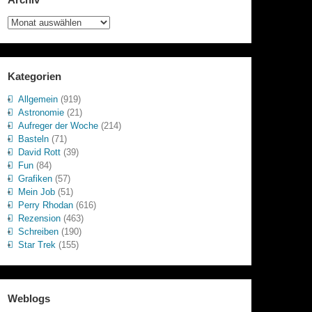
Archiv
Kategorien
Allgemein
(919)
Astronomie
(21)
Aufreger der Woche
(214)
Basteln
(71)
David Rott
(39)
Fun
(84)
Grafiken
(57)
Mein Job
(51)
Perry Rhodan
(616)
Rezension
(463)
Schreiben
(190)
Star Trek
(155)
Weblogs