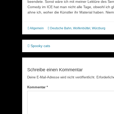
beendete. Sonst wäre ich mit meiner Lektüre des Sem
Comedy im ICE hat man nicht alle Tage, obwohl ich g
ahne ich, woher die Künstler ihr Material haben. Nie
Allgemein
Deutsche Bahn
,
Wolfenbüttel
,
Würzburg
Beitragsnavigation
Spooky cats
Schreibe einen Kommentar
Deine E-Mail-Adresse wird nicht veröffentlicht.
Erforderlich
Kommentar
*