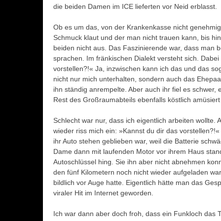
die beiden Damen im ICE lieferten vor Neid erblasst.
Ob es um das, von der Krankenkasse nicht genehmigte
Schmuck klaut und der man nicht trauen kann, bis hi
beiden nicht aus. Das Faszinierende war, dass man bei
sprachen. Im fränkischen Dialekt versteht sich. Dabei 
vorstellen?!« Ja, inzwischen kann ich das und das sog
nicht nur mich unterhalten, sondern auch das Ehepaa
ihn ständig anrempelte. Aber auch ihr fiel es schwer
Rest des Großraumabteils ebenfalls köstlich amüsiert
Schlecht war nur, dass ich eigentlich arbeiten wollte.
wieder riss mich ein: »Kannst du dir das vorstellen?!
ihr Auto stehen geblieben war, weil die Batterie schwä
Dame dann mit laufenden Motor vor ihrem Haus stand
Autoschlüssel hing. Sie ihn aber nicht abnehmen konnt
den fünf Kilometern noch nicht wieder aufgeladen war.
bildlich vor Auge hatte. Eigentlich hätte man das Ges
viraler Hit im Internet geworden.
Ich war dann aber doch froh, dass ein Funkloch das 