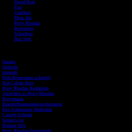
David Rott
(39)
Fun
(84)
Grafiken
(57)
Mein Job
(51)
Perry Rhodan
(616)
Rezension
(463)
Schreiben
(190)
Star Trek
(155)
Weblogs
Sandra
Spitzohr
enpunkt
Dirk Bernemann schreibt!
Ben Calvin Hary
Perry Rhodan Redaktion
Ansichten zu Perry Rhodan
Perrymania
Blaetterfluggedankenschnuppen
Des Schamanen Wahnsinn
Carsten Schmitt
Simon's cat
Bastian Sick
Perry Rhodan-Fanzentrale