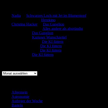
Neueste Kommentare
Nadia
zu
Schwarzes Loch mit Jet im Blumentopf
Marion. Detzler
zu
Herzkino
Christina Hacker
zu
Das Ganglion
Gerfried Wagner
zu
Alles andere als abgründig
:-) Sandra
zu
Das Ganglion
:-) Sandra
zu
Kurioser Wunschzettel
Rüdiger Schäfer
zu
Die KI füttern
Johannes Kreis
zu
Die KI füttern
Robert Prätzler
zu
Die KI füttern
:-) Sandra
zu
Die KI füttern
Archiv
Archiv
Kategorien
Allgemein
(919)
Astronomie
(21)
Aufreger der Woche
(214)
Basteln
(71)