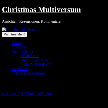
Zum
Christinas Multiversum
Inhalt
springen
Ansichten, Rezensionen, Kommentare
Primäres Menü
Home
Über mich
Meine Bücher
TCai-Reihe
Deep Space Nine
PERRY RHODAN
Impressum
Datenschutzerklärung
Das Westpaket
4. August 2018
Christina Hacker
Heute möchte ich mal wieder aus meiner Kindheit erzählen. Ich kam
darauf, weil ich in den vergangenen Wochen zwei Carepakete