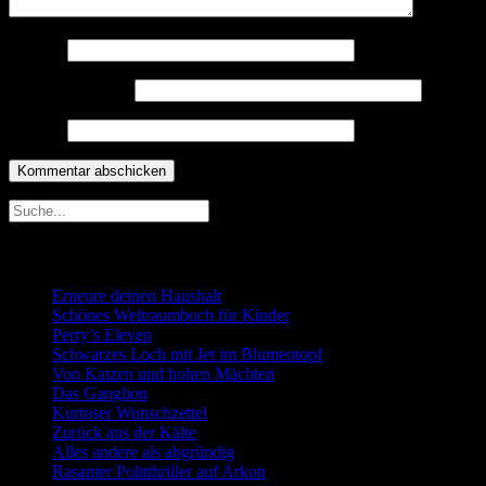
Name
*
E-Mail-Adresse
*
Website
Neueste Beiträge
Erneure deinen Haushalt
Schönes Weltraumbuch für Kinder
Perry’s Eleven
Schwarzes Loch mit Jet im Blumentopf
Von Katzen und hohen Mächten
Das Ganglion
Kurioser Wunschzettel
Zurück aus der Kälte
Alles andere als abgründig
Rasanter Politthriller auf Arkon