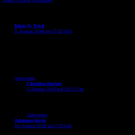
Doku zu Liebe im Roman
3 Kommentare zu „
Das Westpaket
“
Klaus N. Frick
sagt:
9. August 2018 um 17:02 Uhr
Schöne Erinnerung!
Ich habe nie Pakete an Familienangehörige in die DDR
verschickt – wir hatten keine Familie im Osten, die ganze
Familie war im Schwäbischen verankert. Aber ich schickte in
den 80er-Jahren eine Reihe von Buchpaketen in die DDR …
Antworten
Christina Hacker
sagt:
9. August 2018 um 18:31 Uhr
Dann hoffe ich mal, dass die Buchpakete auch
angekommen sind.
Antworten
Johannes Kreis
sagt:
10. August 2018 um 7:29 Uhr