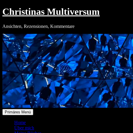
Zum
Christinas Multiversum
Inhalt
springen
Ansichten, Rezensionen, Kommentare
Primäres Menü
Home
Über mich