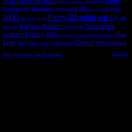
Film
Deutsche Bahn
DDR
Eschbach
Die Spezialisten
KNF
Kamihimo
Geheimprojekt
Karlsruhe
Lyrik
Musik
Love A
Perry Rhodan
NEO
PRFZ
Punk
Nussernte
Oberth
Schreiben
Rüdiger Schäfer
Schreibcoach
Ralf König
Star
Science Fiction
SOL
Spaceküche
Sprachunfälle
Stardust
Trek
Urlaub
Wolfenbüttel
Star Wars
Trekdinner
Sterne
© 2026 Alle Rechte vorbehalten
Stolz präsentiert von WordPress
|
Theme: Simple Life von
Nilambar
.
Nach
oben