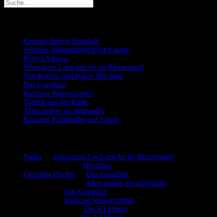
Neueste Beiträge
Erneure deinen Haushalt
Schönes Weltraumbuch für Kinder
Perry’s Eleven
Schwarzes Loch mit Jet im Blumentopf
Von Katzen und hohen Mächten
Das Ganglion
Kurioser Wunschzettel
Zurück aus der Kälte
Alles andere als abgründig
Rasanter Politthriller auf Arkon
Neueste Kommentare
Nadia
zu
Schwarzes Loch mit Jet im Blumentopf
Marion. Detzler
zu
Herzkino
Christina Hacker
zu
Das Ganglion
Gerfried Wagner
zu
Alles andere als abgründig
:-) Sandra
zu
Das Ganglion
:-) Sandra
zu
Kurioser Wunschzettel
Rüdiger Schäfer
zu
Die KI füttern