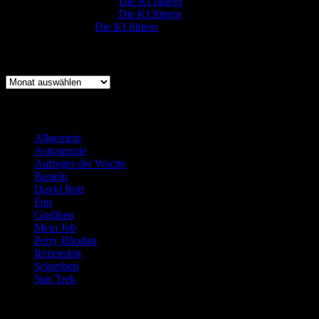
Johannes Kreis
zu
Die KI füttern
Robert Prätzler
zu
Die KI füttern
:-) Sandra
zu
Die KI füttern
Archiv
Archiv
Kategorien
Allgemein
(919)
Astronomie
(21)
Aufreger der Woche
(214)
Basteln
(71)
David Rott
(39)
Fun
(84)
Grafiken
(57)
Mein Job
(51)
Perry Rhodan
(616)
Rezension
(463)
Schreiben
(190)
Star Trek
(155)
Weblogs