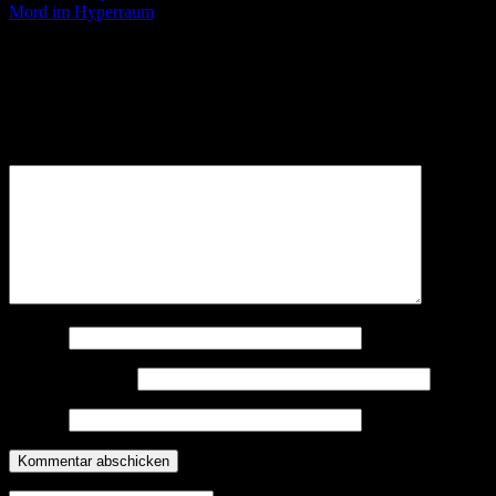
Mord im Hyperraum
Schreibe einen Kommentar
Deine E-Mail-Adresse wird nicht veröffentlicht.
Erforderliche
Felder sind mit
*
markiert
Kommentar
*
Name
*
E-Mail-Adresse
*
Website