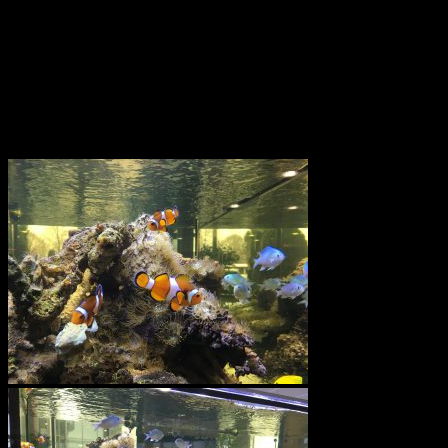
Aquarium haben möchte. Das muss ständig geputzt und gepflegt
werden. Außerdem benötigt ein solches Salzwasseraquarium auch
noch Licht, eine Heizung und weitere Geräte, um den Fischen eine
intakte Umwelt zu bieten. Den Aufwand möchte ich nicht betreiben.
Dann doch lieber eine DVD einschieben, um Fische in ihrem
natürlichen Lebensraum zu beobachten.
Ein paar Fotos konnte ich mir aber dennoch nicht verkneifen.