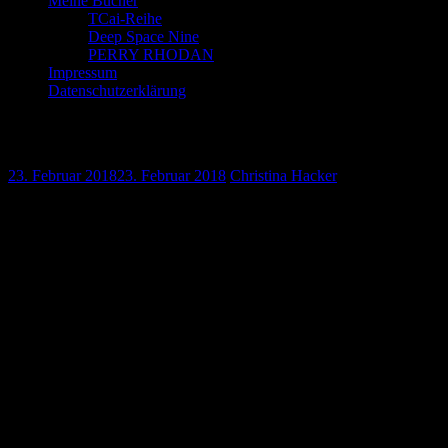
Meine Bücher
TCai-Reihe
Deep Space Nine
PERRY RHODAN
Impressum
Datenschutzerklärung
Ein »Findet Nemo« Aquarium
23. Februar 2018
23. Februar 2018
Christina Hacker
Heute war ich auf einer Schulung in der Nähe von Rosenheim. Die
Software-Schmiede ist in einem modernen Gebäude untergebracht.
Im Foyer gibt es neben einer Kaffeebar noch einen Kicker und ein
großes Aquarium.
Letzteres ist ein richtiger Blickfang. Mit einem kleinen Korallenriff
und jeder Menge bunter Fische sieht es aus, als käme es direkt aus
dem Film »Findet Nemo«. Da waren drei Clownfische, bei einem
könnte man denken, es handele sich um Nemo. Aber auch ein
Doktorfisch, der aussah wie Dorie, schwamm durch das Becken.
Eine Mitarbeiterin erklärte mir in der Pause, dass irgendwo noch
eine Muräne lauern würde.
Ich war jedenfalls begeistert. Obwohl ich daheim lieber kein