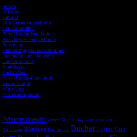
Sandra
Spitzohr
enpunkt
Dirk Bernemann schreibt!
Ben Calvin Hary
Perry Rhodan Redaktion
Ansichten zu Perry Rhodan
Perrymania
Blaetterfluggedankenschnuppen
Des Schamanen Wahnsinn
Carsten Schmitt
Simon's cat
Bastian Sick
Perry Rhodan-Fanzentrale
Vivian Vaught
Warp-Core
startrek-companion
Schlagwörter
Adventskalender
Arkon
Atlan
AustriaCon
BA2017
BA2016
Bücher
Comic
Con
Blauauge
Buchmesse
Bernemann