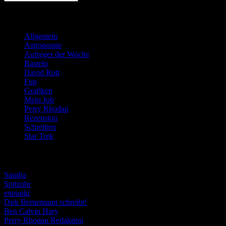
Kategorien
Allgemein
(919)
Astronomie
(21)
Aufreger der Woche
(214)
Basteln
(71)
David Rott
(39)
Fun
(84)
Grafiken
(57)
Mein Job
(51)
Perry Rhodan
(616)
Rezension
(463)
Schreiben
(190)
Star Trek
(155)
Weblogs
Sandra
Spitzohr
enpunkt
Dirk Bernemann schreibt!
Ben Calvin Hary
Perry Rhodan Redaktion