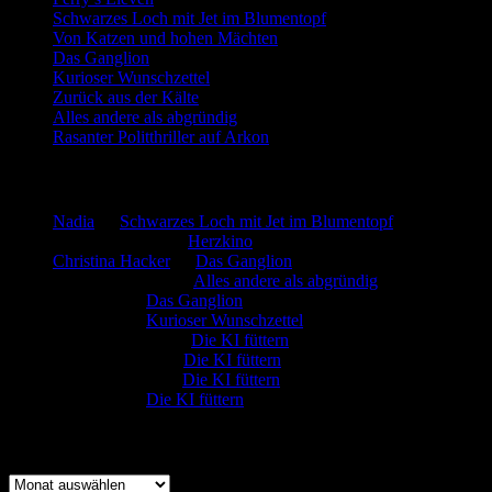
Schwarzes Loch mit Jet im Blumentopf
Von Katzen und hohen Mächten
Das Ganglion
Kurioser Wunschzettel
Zurück aus der Kälte
Alles andere als abgründig
Rasanter Politthriller auf Arkon
Neueste Kommentare
Nadia
zu
Schwarzes Loch mit Jet im Blumentopf
Marion. Detzler
zu
Herzkino
Christina Hacker
zu
Das Ganglion
Gerfried Wagner
zu
Alles andere als abgründig
:-) Sandra
zu
Das Ganglion
:-) Sandra
zu
Kurioser Wunschzettel
Rüdiger Schäfer
zu
Die KI füttern
Johannes Kreis
zu
Die KI füttern
Robert Prätzler
zu
Die KI füttern
:-) Sandra
zu
Die KI füttern
Archiv
Archiv