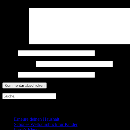
Deine E-Mail-Adresse wird nicht veröffentlicht.
Erforderliche Felder 
Kommentar
*
Name
*
E-Mail-Adresse
*
Website
Neueste Beiträge
Erneure deinen Haushalt
Schönes Weltraumbuch für Kinder
Perry’s Eleven