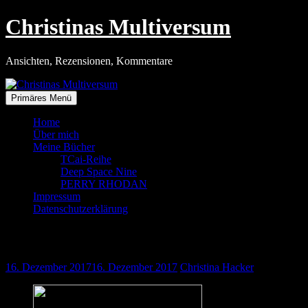
Zum
Christinas Multiversum
Inhalt
springen
Ansichten, Rezensionen, Kommentare
Primäres Menü
Home
Über mich
Meine Bücher
TCai-Reihe
Deep Space Nine
PERRY RHODAN
Impressum
Datenschutzerklärung
»taH pagh taHbe«
16. Dezember 2017
16. Dezember 2017
Christina Hacker