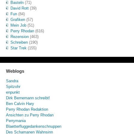
Basteln
(71)
David Rott
(39)
Fun
(84)
Grafiken
(57)
Mein Job
(51)
Perry Rhodan
(616)
Rezension
(463)
Schreiben
(190)
Star Trek
(155)
Weblogs
Sandra
Spitzohr
enpunkt
Dirk Bernemann schreibt!
Ben Calvin Hary
Perry Rhodan Redaktion
Ansichten zu Perry Rhodan
Perrymania
Blaetterfluggedankenschnuppen
Des Schamanen Wahnsinn