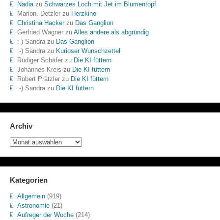
Nadia
zu
Schwarzes Loch mit Jet im Blumentopf
Marion. Detzler
zu
Herzkino
Christina Hacker
zu
Das Ganglion
Gerfried Wagner
zu
Alles andere als abgründig
:-) Sandra
zu
Das Ganglion
:-) Sandra
zu
Kurioser Wunschzettel
Rüdiger Schäfer
zu
Die KI füttern
Johannes Kreis
zu
Die KI füttern
Robert Prätzler
zu
Die KI füttern
:-) Sandra
zu
Die KI füttern
Archiv
Archiv
Kategorien
Allgemein
(919)
Astronomie
(21)
Aufreger der Woche
(214)