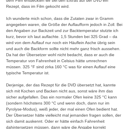
dem Film entdeckten wir bei den Extras auf der DVD ein
Rezept, dass im Film gekocht wird.
Ich wunderte mich schon, dass die Zutaten zwar in Gramm
angegeben waren, die Größe der Auflaufform jedoch in Zoll. Bei
den Angaben zur Backzeit und zur Backtemperatur stutzte ich
kurz, bevor ich laut auflachte. 1,5 Stunden bei 325 Grad – da
wird von dem Auflauf nur noch ein Häuflein Asche übrig sein
und auch die Backform sollte nicht mehr ganz frisch aussehen.
Da hat der Übersetzer wohl nicht bedacht, dass er auch die
Temperatur von Fahrenheit in Celsius hätte umrechnen
müssen. 325 °F sind zirka 160 °C was für einen Auflauf eine
typische Temperatur ist.
Derjenige, der das Rezept für die DVD übersetzt hat, kannte
sich mit Kochen und Backen nicht aus, sonst wäre ihm das
sicher aufgefallen. Das ein normaler Ofen keine 325 °C kann
(sondern höchstens 300 °C und wenn doch, dann nur im
Pyrolyse-Modus), weiß jeder, der mal einen Ofen bedient hat.
Der Übersetzer hätte vielleicht mal jemanden fragen sollen, der
sich damit auskennt. Oder er hätte einfach Fahrenheit
dahintersetzen müssen, dann wäre die Angabe korrekt