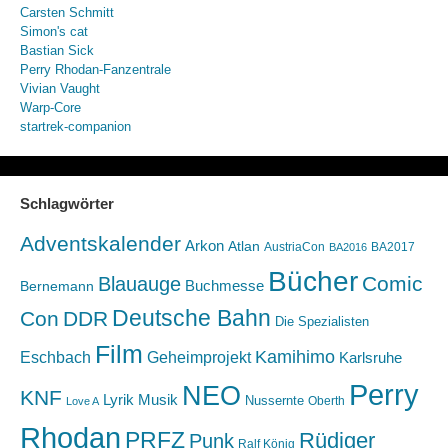
Carsten Schmitt
Simon's cat
Bastian Sick
Perry Rhodan-Fanzentrale
Vivian Vaught
Warp-Core
startrek-companion
Schlagwörter
Adventskalender
Arkon
Atlan
AustriaCon
BA2017
BA2016
Bücher
Comic
Blauauge
Buchmesse
Bernemann
Deutsche Bahn
Con
DDR
Die Spezialisten
Film
Kamihimo
Eschbach
Geheimprojekt
Karlsruhe
Perry
NEO
KNF
Lyrik
Musik
Nussernte
Oberth
Love A
Rhodan
PRFZ
Rüdiger
Punk
Ralf König