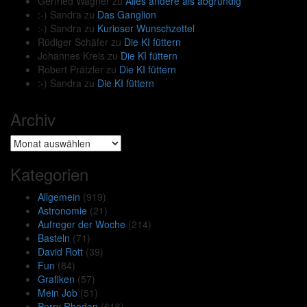
Gerfried Wagner
zu
Alles andere als abgründig
:-) Sandra
zu
Das Ganglion
:-) Sandra
zu
Kurioser Wunschzettel
Rüdiger Schäfer
zu
Die KI füttern
Johannes Kreis
zu
Die KI füttern
Robert Prätzler
zu
Die KI füttern
:-) Sandra
zu
Die KI füttern
Archiv
Archiv
Kategorien
Allgemein
(919)
Astronomie
(21)
Aufreger der Woche
(214)
Basteln
(71)
David Rott
(39)
Fun
(84)
Grafiken
(57)
Mein Job
(51)
Perry Rhodan
(616)