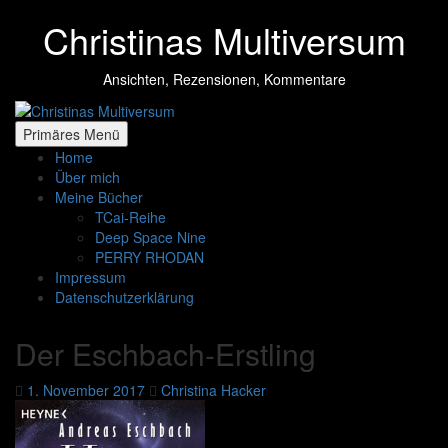
Zum
Christinas Multiversum
Inhalt
springen
Ansichten, Rezensionen, Kommentare
Primäres Menü
Home
Über mich
Meine Bücher
TCai-Reihe
Deep Space Nine
PERRY RHODAN
Impressum
Datenschutzerklärung
Der Eschbach-Erstling
1. November 2017
Christina Hacker