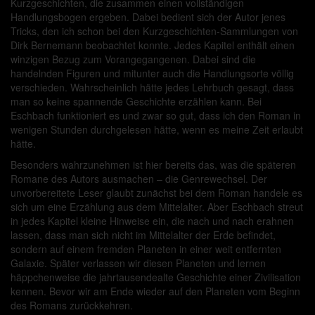
Kurzgeschichten, die zusammen einen vollständigen
Handlungsbogen ergeben. Dabei bedient sich der Autor jenes
Tricks, den ich schon bei den Kurzgeschichten-Sammlungen von
Dirk Bernemann beobachtet konnte. Jedes Kapitel enthält einen
winzigen Bezug zum Vorangegangenen. Dabei sind die
handelnden Figuren und mitunter auch die Handlungsorte völlig
verschieden. Wahrscheinlich hätte jedes Lehrbuch gesagt, dass
man so keine spannende Geschichte erzählen kann. Bei
Eschbach funktioniert es und zwar so gut, dass ich den Roman in
wenigen Stunden durchgelesen hätte, wenn es meine Zeit erlaubt
hätte.
Besonders wahrzunehmen ist hier bereits das, was die späteren
Romane des Autors ausmachen – die Genrewechsel. Der
unvorbereitete Leser glaubt zunächst bei dem Roman handele es
sich um eine Erzählung aus dem Mittelalter. Aber Eschbach streut
in jedes Kapitel kleine Hinweise ein, die nach und nach erahnen
lassen, dass man sich nicht im Mittelalter der Erde befindet,
sondern auf einem fremden Planeten in einer weit entfernten
Galaxie. Später verlassen wir diesen Planeten und lernen
häppchenweise die jahrtausendealte Geschichte einer Zivilisation
kennen. Bevor wir am Ende wieder auf den Planeten vom Beginn
des Romans zurückkehren.