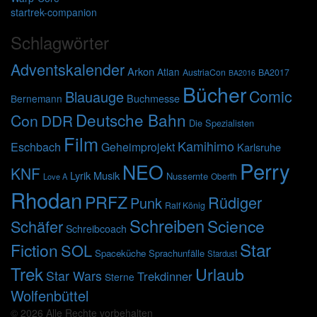
startrek-companion
Schlagwörter
Adventskalender
Arkon
Atlan
AustriaCon
BA2017
BA2016
Bücher
Comic
Blauauge
Buchmesse
Bernemann
Deutsche Bahn
Con
DDR
Die Spezialisten
Film
Kamihimo
Eschbach
Geheimprojekt
Karlsruhe
Perry
NEO
KNF
Lyrik
Musik
Nussernte
Oberth
Love A
Rhodan
PRFZ
Rüdiger
Punk
Ralf König
Schreiben
Science
Schäfer
Schreibcoach
Star
Fiction
SOL
Spaceküche
Sprachunfälle
Stardust
Trek
Urlaub
Star Wars
Trekdinner
Sterne
Wolfenbüttel
© 2026 Alle Rechte vorbehalten