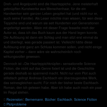
Dreh- und Angelpunkt sind die Haarteppiche. Jene meisterhaft
geknüpften Kunstwerke aus Menschenhaar, für die ein
Handwerker sein ganzen Leben geopfert hat (und nicht nur er,
auch seine Familie). Als Leser möchte man wissen, für wen diese
Teppiche sind und warum sie seit Hunderten von Generationen
angefertigt werden. Allein mit dieser Frage fesselte mich der
Autor so, dass ich das Buch kaum aus der Hand legen konnte.
Die Auflösung ist dann ein Schlag und man sitzt erst einmal da
und überlegt, was gerade passiert ist. Vielleicht hätte diese
Auflösung erst ganz am Schluss kommen sollen, und nicht einige
Kapitel vorher – dann wäre sie wahrscheinlich noch
wirkungsvoller gewesen.
Dennoch ist »Die Haarteppichknüpfer« sensationelle Science
Fiction, die nicht auf das Genre fixiert ist und die Geschichte
gerade deshalb so spannend macht. Nicht nur vom Plot auch
stilistisch gelingt Andreas Eschbach ein überzeugendes Werk,
das seinesgleichen sucht. Für mich der bisher beste Eschbach-
Roman, den ich gelesen habe. Aber ich habe auch noch ein paar
im Regal stehen.
Rezension
Bernemann
,
Bücher
,
Eschbach
,
Science Fiction
Beitragsnavigation
Plotprobleme