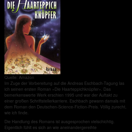
Quelle: Amazon
Im Zuge der Vorbereitung auf die Andreas Eschbach-Tagung las
ich seinen ersten Roman »Die Haarteppichknüpfer«. Das
bemerkenswerte Werk erschien 1995 und war der Auftakt zu
einer großen Schriftstellerkarriere. Eschbach gewann damals mit
dem Roman den Deutschen-Science-Fiction-Preis. Völlig zurecht,
wie ich finde.
Die Handlung des Romans ist ausgesprochen vielschichtig.
Eigentlich fühlt es sich an wie aneinandergereihte