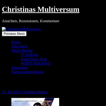
Zum
Christinas Multiversum
Inhalt
springen
Ansichten, Rezensionen, Kommentare
Primäres Menü
Home
Über mich
Meine Bücher
TCai-Reihe
Deep Space Nine
PERRY RHODAN
Impressum
Datenschutzerklärung
Orgie in pastell-bunt
23. Juli 2017
Christina Hacker