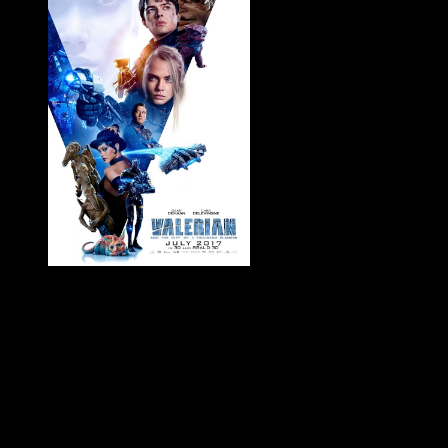
www.imdb.com
Valerian – Die Stadt der tausend Planeten
ist nicht nur eine Augenwe
Die beiden blutjungen Agenten Valerian und Laureline werden während
Rettung einer Spezies und die Bestrafung des Bösen steht.
Dazwischen bekommt man als Kinogänger futuristische Orte, bunte A
Gesellschaftskritisches schwingt zwischen den Zeilen. Das schöne am 
zusammenleben ist trotz Chaos ein funktionierender Organismus, in de