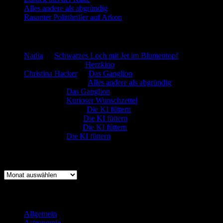
Alles andere als abgründig
Rasanter Politthriller auf Arkon
Neueste Kommentare
Nadia
zu
Schwarzes Loch mit Jet im Blumentopf
Marion. Detzler
zu
Herzkino
Christina Hacker
zu
Das Ganglion
Gerfried Wagner
zu
Alles andere als abgründig
:-) Sandra
zu
Das Ganglion
:-) Sandra
zu
Kurioser Wunschzettel
Rüdiger Schäfer
zu
Die KI füttern
Johannes Kreis
zu
Die KI füttern
Robert Prätzler
zu
Die KI füttern
:-) Sandra
zu
Die KI füttern
Archiv
Archiv
Kategorien
Allgemein
(919)
Astronomie
(21)