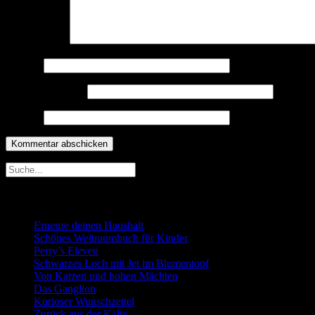
Kommentar
*
Name
*
E-Mail-Adresse
*
Website
Neueste Beiträge
Erneure deinen Haushalt
Schönes Weltraumbuch für Kinder
Perry’s Eleven
Schwarzes Loch mit Jet im Blumentopf
Von Katzen und hohen Mächten
Das Ganglion
Kurioser Wunschzettel
Zurück aus der Kälte