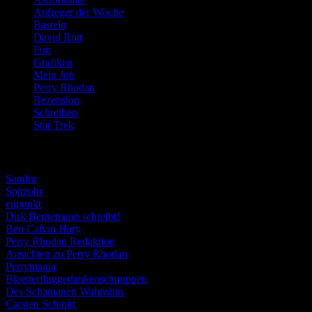
Aufreger der Woche
(214)
Basteln
(71)
David Rott
(39)
Fun
(84)
Grafiken
(57)
Mein Job
(51)
Perry Rhodan
(616)
Rezension
(463)
Schreiben
(190)
Star Trek
(155)
Weblogs
Sandra
Spitzohr
enpunkt
Dirk Bernemann schreibt!
Ben Calvin Hary
Perry Rhodan Redaktion
Ansichten zu Perry Rhodan
Perrymania
Blaetterfluggedankenschnuppen
Des Schamanen Wahnsinn
Carsten Schmitt