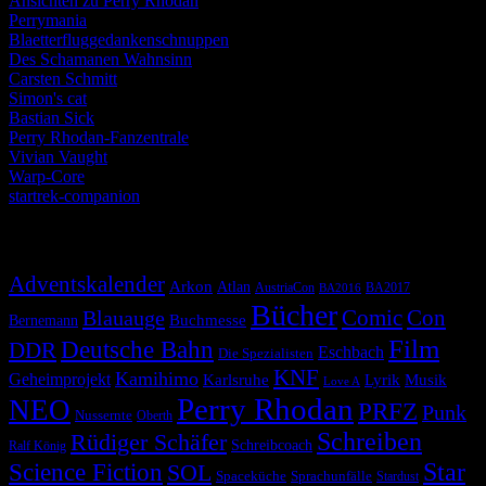
Ansichten zu Perry Rhodan
Perrymania
Blaetterfluggedankenschnuppen
Des Schamanen Wahnsinn
Carsten Schmitt
Simon's cat
Bastian Sick
Perry Rhodan-Fanzentrale
Vivian Vaught
Warp-Core
startrek-companion
Schlagwörter
Adventskalender
Arkon
Atlan
AustriaCon
BA2017
BA2016
Bücher
Comic
Con
Blauauge
Buchmesse
Bernemann
Film
Deutsche Bahn
DDR
Eschbach
Die Spezialisten
KNF
Kamihimo
Geheimprojekt
Karlsruhe
Lyrik
Musik
Love A
Perry Rhodan
NEO
PRFZ
Punk
Nussernte
Oberth
Schreiben
Rüdiger Schäfer
Schreibcoach
Ralf König
Star
Science Fiction
SOL
Spaceküche
Sprachunfälle
Stardust