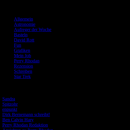
Kategorien
Allgemein
(919)
Astronomie
(21)
Aufreger der Woche
(214)
Basteln
(71)
David Rott
(39)
Fun
(84)
Grafiken
(57)
Mein Job
(51)
Perry Rhodan
(616)
Rezension
(463)
Schreiben
(190)
Star Trek
(155)
Weblogs
Sandra
Spitzohr
enpunkt
Dirk Bernemann schreibt!
Ben Calvin Hary
Perry Rhodan Redaktion