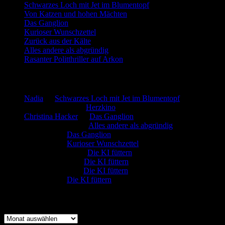
Schwarzes Loch mit Jet im Blumentopf
Von Katzen und hohen Mächten
Das Ganglion
Kurioser Wunschzettel
Zurück aus der Kälte
Alles andere als abgründig
Rasanter Politthriller auf Arkon
Neueste Kommentare
Nadia
zu
Schwarzes Loch mit Jet im Blumentopf
Marion. Detzler
zu
Herzkino
Christina Hacker
zu
Das Ganglion
Gerfried Wagner
zu
Alles andere als abgründig
:-) Sandra
zu
Das Ganglion
:-) Sandra
zu
Kurioser Wunschzettel
Rüdiger Schäfer
zu
Die KI füttern
Johannes Kreis
zu
Die KI füttern
Robert Prätzler
zu
Die KI füttern
:-) Sandra
zu
Die KI füttern
Archiv
Archiv