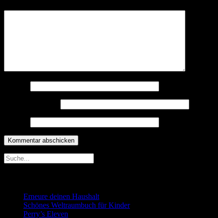
Kommentar
*
Name
*
E-Mail-Adresse
*
Website
Neueste Beiträge
Erneure deinen Haushalt
Schönes Weltraumbuch für Kinder
Perry’s Eleven