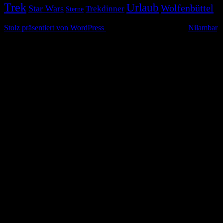
Trek
Urlaub
Wolfenbüttel
Star Wars
Trekdinner
Sterne
© 2026 Alle Rechte vorbehalten
Stolz präsentiert von WordPress
|
Theme: Simple Life von
Nilambar
.
Nach
oben