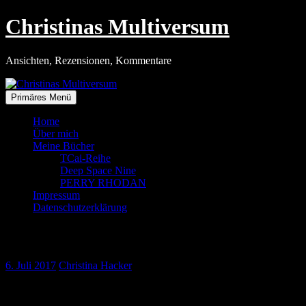
Zum
Christinas Multiversum
Inhalt
springen
Ansichten, Rezensionen, Kommentare
Primäres Menü
Home
Über mich
Meine Bücher
TCai-Reihe
Deep Space Nine
PERRY RHODAN
Impressum
Datenschutzerklärung
Birnenkuchen mit Lavendel
6. Juli 2017
Christina Hacker
Gestern Abend lief in der ARD eine echte Film-Perle. Der
französische Streifen »Birnenkuchen mit Lavendel« aus dem Jahr