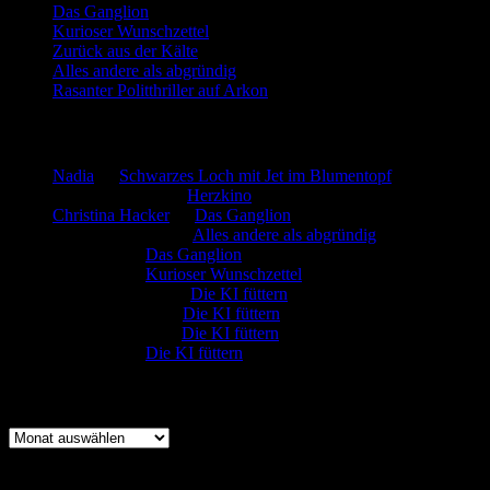
Das Ganglion
Kurioser Wunschzettel
Zurück aus der Kälte
Alles andere als abgründig
Rasanter Politthriller auf Arkon
Neueste Kommentare
Nadia
zu
Schwarzes Loch mit Jet im Blumentopf
Marion. Detzler
zu
Herzkino
Christina Hacker
zu
Das Ganglion
Gerfried Wagner
zu
Alles andere als abgründig
:-) Sandra
zu
Das Ganglion
:-) Sandra
zu
Kurioser Wunschzettel
Rüdiger Schäfer
zu
Die KI füttern
Johannes Kreis
zu
Die KI füttern
Robert Prätzler
zu
Die KI füttern
:-) Sandra
zu
Die KI füttern
Archiv
Archiv
Kategorien