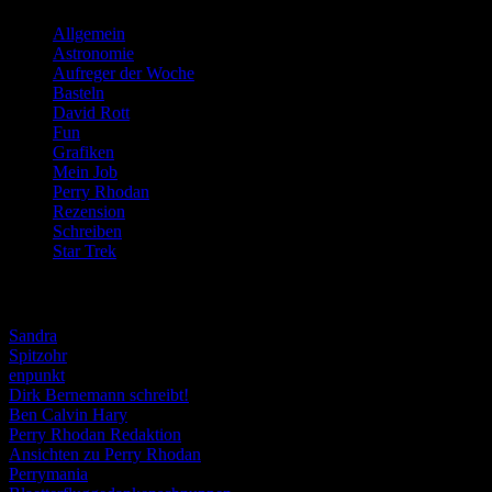
Allgemein
(919)
Astronomie
(21)
Aufreger der Woche
(214)
Basteln
(71)
David Rott
(39)
Fun
(84)
Grafiken
(57)
Mein Job
(51)
Perry Rhodan
(616)
Rezension
(463)
Schreiben
(190)
Star Trek
(155)
Weblogs
Sandra
Spitzohr
enpunkt
Dirk Bernemann schreibt!
Ben Calvin Hary
Perry Rhodan Redaktion
Ansichten zu Perry Rhodan
Perrymania