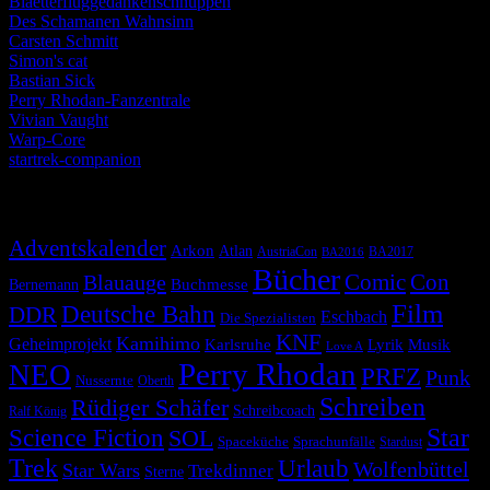
Blaetterfluggedankenschnuppen
Des Schamanen Wahnsinn
Carsten Schmitt
Simon's cat
Bastian Sick
Perry Rhodan-Fanzentrale
Vivian Vaught
Warp-Core
startrek-companion
Schlagwörter
Adventskalender
Arkon
Atlan
AustriaCon
BA2017
BA2016
Bücher
Comic
Con
Blauauge
Buchmesse
Bernemann
Film
Deutsche Bahn
DDR
Eschbach
Die Spezialisten
KNF
Kamihimo
Geheimprojekt
Karlsruhe
Lyrik
Musik
Love A
Perry Rhodan
NEO
PRFZ
Punk
Nussernte
Oberth
Schreiben
Rüdiger Schäfer
Schreibcoach
Ralf König
Star
Science Fiction
SOL
Spaceküche
Sprachunfälle
Stardust
Trek
Urlaub
Wolfenbüttel
Star Wars
Trekdinner
Sterne