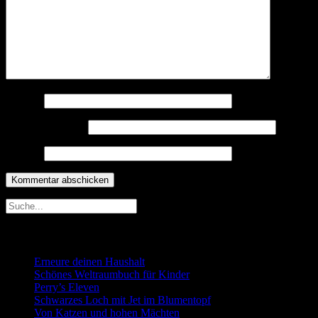
Name
*
E-Mail-Adresse
*
Website
Neueste Beiträge
Erneure deinen Haushalt
Schönes Weltraumbuch für Kinder
Perry’s Eleven
Schwarzes Loch mit Jet im Blumentopf
Von Katzen und hohen Mächten