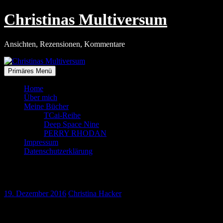
Zum
Christinas Multiversum
Inhalt
springen
Ansichten, Rezensionen, Kommentare
Primäres Menü
Home
Über mich
Meine Bücher
TCai-Reihe
Deep Space Nine
PERRY RHODAN
Impressum
Datenschutzerklärung
Generation Sputnik
19. Dezember 2016
Christina Hacker
Am vergangenen Freitag lief eine interessante Dokumentation bei
ARTE. Im Film »Generation Sputnik« kommen Menschen zu Wort,