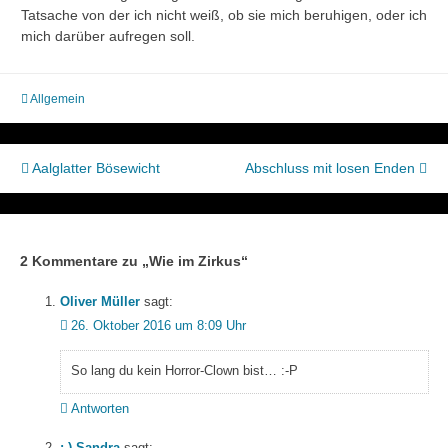
Tatsache von der ich nicht weiß, ob sie mich beruhigen, oder ich
mich darüber aufregen soll.
Allgemein
Beitragsnavigation
Aalglatter Bösewicht
Abschluss mit losen Enden
2 Kommentare zu „
Wie im Zirkus
“
Oliver Müller
sagt:
26. Oktober 2016 um 8:09 Uhr
So lang du kein Horror-Clown bist… :-P
Antworten
:-) Sandra
sagt: