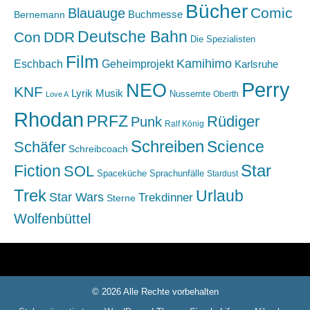
Bücher
Comic
Blauauge
Buchmesse
Bernemann
Deutsche Bahn
Con
DDR
Die Spezialisten
Film
Kamihimo
Eschbach
Geheimprojekt
Karlsruhe
Perry
NEO
KNF
Lyrik
Musik
Nussernte
Oberth
Love A
Rhodan
PRFZ
Rüdiger
Punk
Ralf König
Schreiben
Science
Schäfer
Schreibcoach
Star
Fiction
SOL
Spaceküche
Sprachunfälle
Stardust
Trek
Urlaub
Star Wars
Trekdinner
Sterne
Wolfenbüttel
© 2026 Alle Rechte vorbehalten