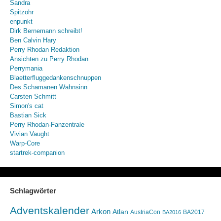
Sandra
Spitzohr
enpunkt
Dirk Bernemann schreibt!
Ben Calvin Hary
Perry Rhodan Redaktion
Ansichten zu Perry Rhodan
Perrymania
Blaetterfluggedankenschnuppen
Des Schamanen Wahnsinn
Carsten Schmitt
Simon's cat
Bastian Sick
Perry Rhodan-Fanzentrale
Vivian Vaught
Warp-Core
startrek-companion
Schlagwörter
Adventskalender
Arkon
Atlan
AustriaCon
BA2017
BA2016