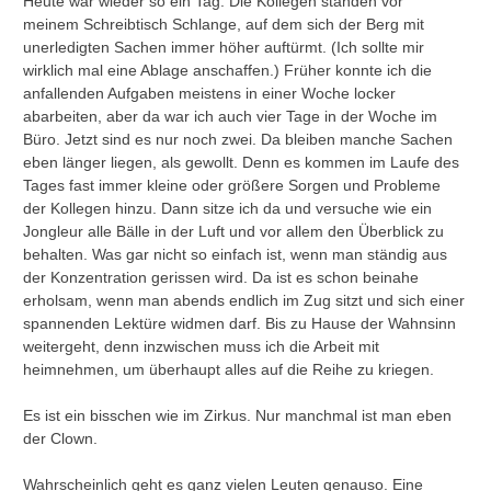
Heute war wieder so ein Tag. Die Kollegen standen vor
meinem Schreibtisch Schlange, auf dem sich der Berg mit
unerledigten Sachen immer höher auftürmt. (Ich sollte mir
wirklich mal eine Ablage anschaffen.) Früher konnte ich die
anfallenden Aufgaben meistens in einer Woche locker
abarbeiten, aber da war ich auch vier Tage in der Woche im
Büro. Jetzt sind es nur noch zwei. Da bleiben manche Sachen
eben länger liegen, als gewollt. Denn es kommen im Laufe des
Tages fast immer kleine oder größere Sorgen und Probleme
der Kollegen hinzu. Dann sitze ich da und versuche wie ein
Jongleur alle Bälle in der Luft und vor allem den Überblick zu
behalten. Was gar nicht so einfach ist, wenn man ständig aus
der Konzentration gerissen wird. Da ist es schon beinahe
erholsam, wenn man abends endlich im Zug sitzt und sich einer
spannenden Lektüre widmen darf. Bis zu Hause der Wahnsinn
weitergeht, denn inzwischen muss ich die Arbeit mit
heimnehmen, um überhaupt alles auf die Reihe zu kriegen.
Es ist ein bisschen wie im Zirkus. Nur manchmal ist man eben
der Clown.
Wahrscheinlich geht es ganz vielen Leuten genauso. Eine