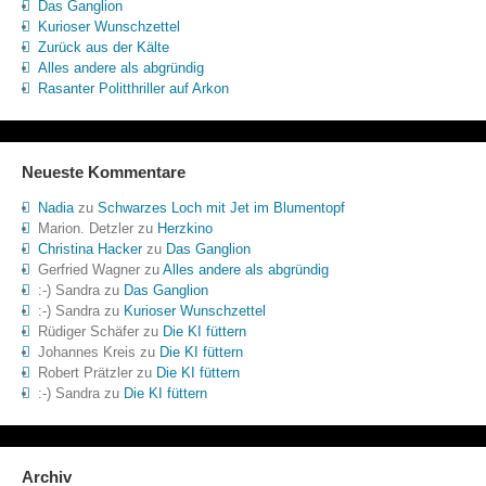
Das Ganglion
Kurioser Wunschzettel
Zurück aus der Kälte
Alles andere als abgründig
Rasanter Politthriller auf Arkon
Neueste Kommentare
Nadia
zu
Schwarzes Loch mit Jet im Blumentopf
Marion. Detzler
zu
Herzkino
Christina Hacker
zu
Das Ganglion
Gerfried Wagner
zu
Alles andere als abgründig
:-) Sandra
zu
Das Ganglion
:-) Sandra
zu
Kurioser Wunschzettel
Rüdiger Schäfer
zu
Die KI füttern
Johannes Kreis
zu
Die KI füttern
Robert Prätzler
zu
Die KI füttern
:-) Sandra
zu
Die KI füttern
Archiv