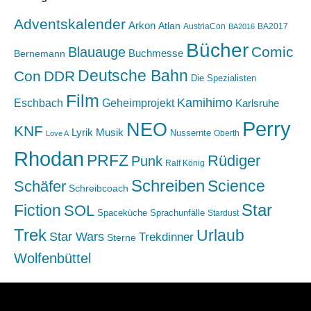
Adventskalender
Arkon
Atlan
AustriaCon
BA2017
BA2016
Bücher
Comic
Blauauge
Buchmesse
Bernemann
Deutsche Bahn
Con
DDR
Die Spezialisten
Film
Kamihimo
Eschbach
Geheimprojekt
Karlsruhe
Perry
NEO
KNF
Lyrik
Musik
Nussernte
Oberth
Love A
Rhodan
PRFZ
Rüdiger
Punk
Ralf König
Schreiben
Science
Schäfer
Schreibcoach
Star
Fiction
SOL
Spaceküche
Sprachunfälle
Stardust
Trek
Urlaub
Star Wars
Trekdinner
Sterne
Wolfenbüttel