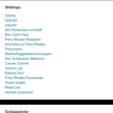
Weblogs
Sandra
Spitzohr
enpunkt
Dirk Bernemann schreibt!
Ben Calvin Hary
Perry Rhodan Redaktion
Ansichten zu Perry Rhodan
Perrymania
Blaetterfluggedankenschnuppen
Des Schamanen Wahnsinn
Carsten Schmitt
Simon's cat
Bastian Sick
Perry Rhodan-Fanzentrale
Vivian Vaught
Warp-Core
startrek-companion
Schlagwörter