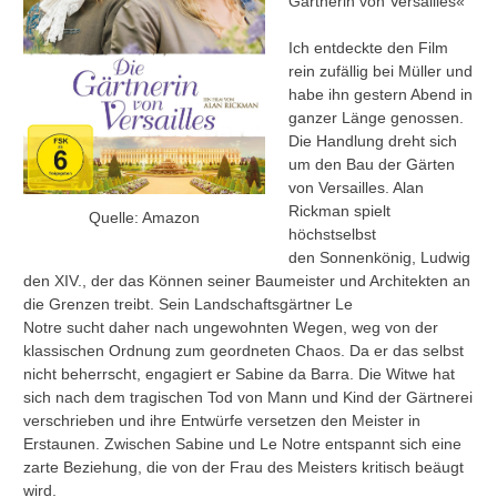
Gärtnerin von Versailles«
Ich entdeckte den Film
rein zufällig bei Müller und
habe ihn gestern Abend in
ganzer Länge genossen.
Die Handlung dreht sich
um den Bau der Gärten
von Versailles. Alan
Rickman spielt
Quelle: Amazon
höchstselbst
den Sonnenkönig, Ludwig
den XIV., der das Können seiner Baumeister und Architekten an
die Grenzen treibt. Sein Landschaftsgärtner Le
Notre sucht daher nach ungewohnten Wegen, weg von der
klassischen Ordnung zum geordneten Chaos. Da er das selbst
nicht beherrscht, engagiert er Sabine da Barra. Die Witwe hat
sich nach dem tragischen Tod von Mann und Kind der Gärtnerei
verschrieben und ihre Entwürfe versetzen den Meister in
Erstaunen. Zwischen Sabine und Le Notre entspannt sich eine
zarte Beziehung, die von der Frau des Meisters kritisch beäugt
wird.