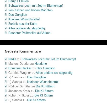
Perry’s Eleven
Schwarzes Loch mit Jet im Blumentopf
Von Katzen und hohen Mächten
Das Ganglion
Kurioser Wunschzettel
Zurück aus der Kälte
Alles andere als abgründig
Rasanter Politthriller auf Arkon
Neueste Kommentare
Nadia
zu
Schwarzes Loch mit Jet im Blumentopf
Marion. Detzler
zu
Herzkino
Christina Hacker
zu
Das Ganglion
Gerfried Wagner
zu
Alles andere als abgründig
:-) Sandra
zu
Das Ganglion
:-) Sandra
zu
Kurioser Wunschzettel
Rüdiger Schäfer
zu
Die KI füttern
Johannes Kreis
zu
Die KI füttern
Robert Prätzler
zu
Die KI füttern
:-) Sandra
zu
Die KI füttern