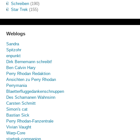
Schreiben
(190)
Star Trek
(155)
Weblogs
Sandra
Spitzohr
enpunkt
Dirk Bernemann schreibt!
Ben Calvin Hary
Perry Rhodan Redaktion
Ansichten zu Perry Rhodan
Perrymania
Blaetterfluggedankenschnuppen
Des Schamanen Wahnsinn
Carsten Schmitt
Simon's cat
Bastian Sick
Perry Rhodan-Fanzentrale
Vivian Vaught
Warp-Core
startrek-companion