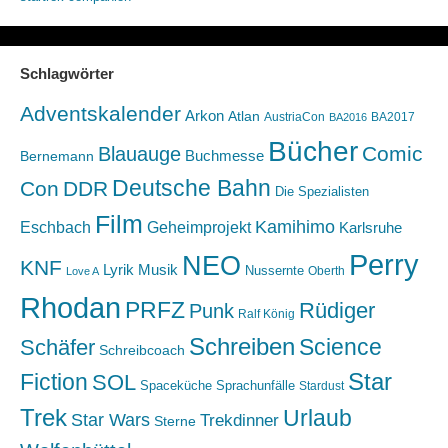
Schlagwörter
Adventskalender
Arkon
Atlan
AustriaCon
BA2017
BA2016
Bücher
Comic
Blauauge
Buchmesse
Bernemann
Deutsche Bahn
Con
DDR
Die Spezialisten
Film
Kamihimo
Eschbach
Geheimprojekt
Karlsruhe
Perry
NEO
KNF
Lyrik
Musik
Nussernte
Oberth
Love A
Rhodan
PRFZ
Rüdiger
Punk
Ralf König
Schreiben
Science
Schäfer
Schreibcoach
Star
Fiction
SOL
Spaceküche
Sprachunfälle
Stardust
Trek
Urlaub
Star Wars
Trekdinner
Sterne