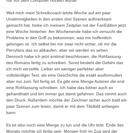
nur vor dem Computer hocken würde.
Weil mich mein Schreibcoach letzte Woche auf ein paar
Unstimmigkeiten in den ersten drei Szenen aufmerksam
gemacht hat, hinke ich meinem Zeitplan mit der FanEdition jetzt
eine Woche hinterher. Am Wochenende habe ich versucht die
Probleme in den Griff zu bekommen, was mir hoffentlich
gelungen ist. Ich selbst bin mir zwar nicht sicher, ob mir die
Perryfans das so abkaufen, aber wir werden es sehen.
Dennoch habe ich jetzt erstmal beschlossen, die Rohfassung
des Romans fertig zu schreiben. Sonst besteht die Gefahr das
ich mich verzettle. Lieber ein weniger perfekter aber
vollständiger Text, als eine Geschichte die exakt ausformuliert
aber nur zum Teil fertig ist. Es gibt eine Menge Autoren die erst
eine Rohfassung schreiben. Ich habe das bisher auch so
gehandhabt und bin immer gut damit gefahren. Das nimmt auch
den Druck. Außerdem möchte der Zeichner sicher auch bald ein
paar Szenen zum lesen, damit er mit dem Titelbild anfangen
kann.
Es ist also noch eine Menge zu tun und die Uhr tickt. Ende des
Monats möchte ich fertig sein. Morgen früh im Zug wird der