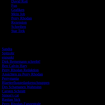
David Rott
(39)
Fun
(84)
Grafiken
(57)
Mein Job
(51)
Perry Rhodan
(616)
Rezension
(463)
Schreiben
(190)
Star Trek
(155)
Weblogs
Sandra
Spitzohr
enpunkt
Dirk Bernemann schreibt!
Ben Calvin Hary
Perry Rhodan Redaktion
Ansichten zu Perry Rhodan
Perrymania
Blaetterfluggedankenschnuppen
Des Schamanen Wahnsinn
Carsten Schmitt
Simon's cat
Bastian Sick
Perry Rhodan-Fanzentrale