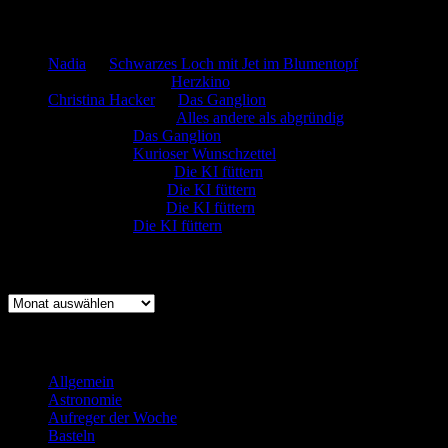
Neueste Kommentare
Nadia
zu
Schwarzes Loch mit Jet im Blumentopf
Marion. Detzler
zu
Herzkino
Christina Hacker
zu
Das Ganglion
Gerfried Wagner
zu
Alles andere als abgründig
:-) Sandra
zu
Das Ganglion
:-) Sandra
zu
Kurioser Wunschzettel
Rüdiger Schäfer
zu
Die KI füttern
Johannes Kreis
zu
Die KI füttern
Robert Prätzler
zu
Die KI füttern
:-) Sandra
zu
Die KI füttern
Archiv
Archiv
Kategorien
Allgemein
(919)
Astronomie
(21)
Aufreger der Woche
(214)
Basteln
(71)