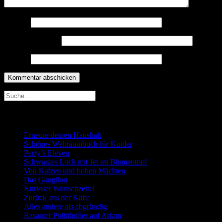
Name
*
E-Mail-Adresse
*
Website
Neueste Beiträge
Erneure deinen Haushalt
Schönes Weltraumbuch für Kinder
Perry’s Eleven
Schwarzes Loch mit Jet im Blumentopf
Von Katzen und hohen Mächten
Das Ganglion
Kurioser Wunschzettel
Zurück aus der Kälte
Alles andere als abgründig
Rasanter Politthriller auf Arkon