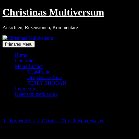
Zum
Christinas Multiversum
Inhalt
springen
Ansichten, Rezensionen, Kommentare
Primäres Menü
Home
Über mich
Meine Bücher
TCai-Reihe
Deep Space Nine
PERRY RHODAN
Impressum
Datenschutzerklärung
Die Stadt und der Verkehr
9. Oktober 2015
11. Oktober 2015
Christina Hacker
Mein letzter Tag in Würzburg begann mit einem Vortragsmarathon,
auf dem ich wieder neue Erkenntnisse gewinnen konnte, zum