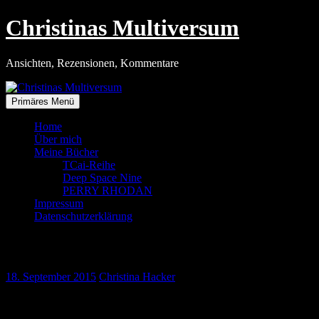
Zum
Christinas Multiversum
Inhalt
springen
Ansichten, Rezensionen, Kommentare
Primäres Menü
Home
Über mich
Meine Bücher
TCai-Reihe
Deep Space Nine
PERRY RHODAN
Impressum
Datenschutzerklärung
Neue Abenteuer im NEOversum
18. September 2015
Christina Hacker
Quelle: Perrypedia