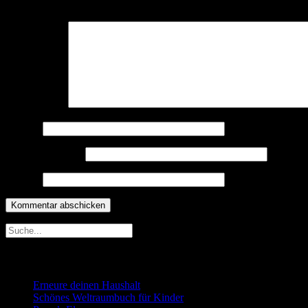
Deine E-Mail-Adresse wird nicht veröffentlicht.
Erforderliche Felder 
Kommentar
*
Name
*
E-Mail-Adresse
*
Website
Neueste Beiträge
Erneure deinen Haushalt
Schönes Weltraumbuch für Kinder