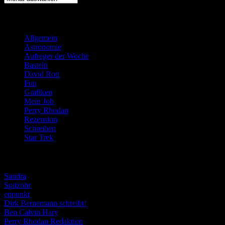
Kategorien
Allgemein
(919)
Astronomie
(21)
Aufreger der Woche
(214)
Basteln
(71)
David Rott
(39)
Fun
(84)
Grafiken
(57)
Mein Job
(51)
Perry Rhodan
(616)
Rezension
(463)
Schreiben
(190)
Star Trek
(155)
Weblogs
Sandra
Spitzohr
enpunkt
Dirk Bernemann schreibt!
Ben Calvin Hary
Perry Rhodan Redaktion