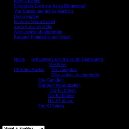
Perry’s Eleven
Schwarzes Loch mit Jet im Blumentopf
Von Katzen und hohen Mächten
Das Ganglion
Kurioser Wunschzettel
Zurück aus der Kälte
Alles andere als abgründig
Rasanter Politthriller auf Arkon
Neueste Kommentare
Nadia
zu
Schwarzes Loch mit Jet im Blumentopf
Marion. Detzler
zu
Herzkino
Christina Hacker
zu
Das Ganglion
Gerfried Wagner
zu
Alles andere als abgründig
:-) Sandra
zu
Das Ganglion
:-) Sandra
zu
Kurioser Wunschzettel
Rüdiger Schäfer
zu
Die KI füttern
Johannes Kreis
zu
Die KI füttern
Robert Prätzler
zu
Die KI füttern
:-) Sandra
zu
Die KI füttern
Archiv
Archiv