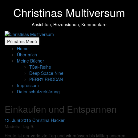
Zum
Christinas Multiversum
Inhalt
springen
Ansichten, Rezensionen, Kommentare
Primäres Menü
Home
Über mich
Meine Bücher
TCai-Reihe
Deep Space Nine
PERRY RHODAN
Impressum
Datenschutzerklärung
Einkaufen und Entspannen
13. Juni 2015
Christina Hacker
Madeira Tag 9:
Heute ist der vorletzte Tag und wir müssen bis Mittag unseren