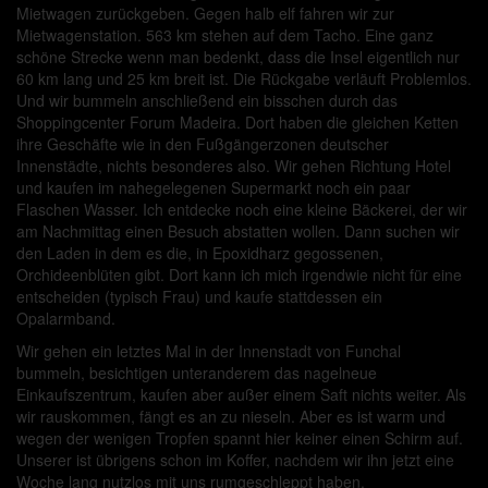
Mietwagen zurückgeben. Gegen halb elf fahren wir zur
Mietwagenstation. 563 km stehen auf dem Tacho. Eine ganz
schöne Strecke wenn man bedenkt, dass die Insel eigentlich nur
60 km lang und 25 km breit ist. Die Rückgabe verläuft Problemlos.
Und wir bummeln anschließend ein bisschen durch das
Shoppingcenter Forum Madeira. Dort haben die gleichen Ketten
ihre Geschäfte wie in den Fußgängerzonen deutscher
Innenstädte, nichts besonderes also. Wir gehen Richtung Hotel
und kaufen im nahegelegenen Supermarkt noch ein paar
Flaschen Wasser. Ich entdecke noch eine kleine Bäckerei, der wir
am Nachmittag einen Besuch abstatten wollen. Dann suchen wir
den Laden in dem es die, in Epoxidharz gegossenen,
Orchideenblüten gibt. Dort kann ich mich irgendwie nicht für eine
entscheiden (typisch Frau) und kaufe stattdessen ein
Opalarmband.
Wir gehen ein letztes Mal in der Innenstadt von Funchal
bummeln, besichtigen unteranderem das nagelneue
Einkaufszentrum, kaufen aber außer einem Saft nichts weiter. Als
wir rauskommen, fängt es an zu nieseln. Aber es ist warm und
wegen der wenigen Tropfen spannt hier keiner einen Schirm auf.
Unserer ist übrigens schon im Koffer, nachdem wir ihn jetzt eine
Woche lang nutzlos mit uns rumgeschleppt haben.