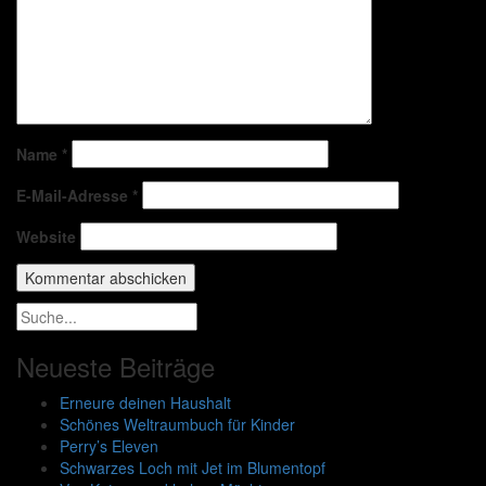
Name
*
E-Mail-Adresse
*
Website
Neueste Beiträge
Erneure deinen Haushalt
Schönes Weltraumbuch für Kinder
Perry’s Eleven
Schwarzes Loch mit Jet im Blumentopf