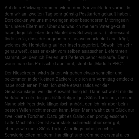
Auf dem Rückweg kommen wir an dem Souvenirladen vorbei, in
dem wir am zweiten Tag sehr günstig Postkarten gekauft haben.
Dort decken wir uns mit wenigen aber besonderen Mitbringseln
für unsere Eltern ein. Über das was ich meinem Vater gekauft
habe, lege ich lieber den Mantel des Schweigens. ;) Interessant
finde ich ja, dass der angebotene Lavaschmuck ein Label trägt,
welches die Herstellung auf der Insel suggeriert. Obwohl ich sehr
genau weiß, dass er exakt vom selben asiatischen Lieferanten
stammt, bei dem ich Perlen und Perlenzubehör einkaufe. Denn
wenn man das Preisschild abnimmt, steht da „Made in PRC“.
Der Nieselregen wird stärker, wir gehen etwas schneller und
bekommen in der kleinen Bäckerei, die ich am Vormittag entdeckt
habe noch einen Platz. Ich stehe etwas ratlos vor der
Gebäckauslage, weil die Auswahl riesig ist. Dann schwatzt mir die
Verkäuferin ein riesiges blätterteigartiges Stück Torte auf, dessen
Name sich irgendwie klingonisch anhört, den ich mir aber beim
besten Willen nicht merken kann. Mein Mann wählt zum Glück nur
zwei kleine Törtchen. Dazu gibt es Galao, den portugiesischen
Latte Machiato. Der ist zwar stark, schmeckt aber sehr gut,
ebenso wie mein Stück Torte. Allerdings habe ich echte
Schwierigkeiten mit dem „handling“ und krümmele erstmal alles