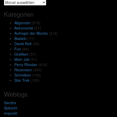
Archiv
Kategorien
Allgemein
(919)
Astronomie
(21)
Aufreger der Woche
(214)
Basteln
(71)
David Rott
(39)
Fun
(84)
Grafiken
(57)
Mein Job
(51)
Perry Rhodan
(616)
Rezension
(463)
Schreiben
(190)
Star Trek
(155)
Weblogs
Sandra
Spitzohr
enpunkt