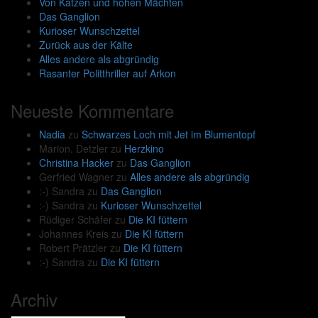
Von Katzen und hohen Mächten
Das Ganglion
Kurioser Wunschzettel
Zurück aus der Kälte
Alles andere als abgründig
Rasanter Politthriller auf Arkon
Neueste Kommentare
Nadia
zu
Schwarzes Loch mit Jet im Blumentopf
Marion. Detzler
zu
Herzkino
Christina Hacker
zu
Das Ganglion
Gerfried Wagner
zu
Alles andere als abgründig
:-) Sandra
zu
Das Ganglion
:-) Sandra
zu
Kurioser Wunschzettel
Rüdiger Schäfer
zu
Die KI füttern
Johannes Kreis
zu
Die KI füttern
Robert Prätzler
zu
Die KI füttern
:-) Sandra
zu
Die KI füttern
Archiv