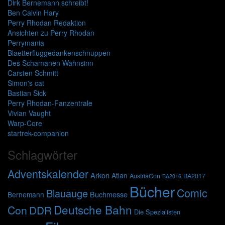
Dirk Bernemann schreibt!
Ben Calvin Hary
Perry Rhodan Redaktion
Ansichten zu Perry Rhodan
Perrymania
Blaetterfluggedankenschnuppen
Des Schamanen Wahnsinn
Carsten Schmitt
Simon's cat
Bastian Sick
Perry Rhodan-Fanzentrale
Vivian Vaught
Warp-Core
startrek-companion
Schlagwörter
Adventskalender
Arkon
Atlan
AustriaCon
BA2017
BA2016
Bücher
Comic
Blauauge
Buchmesse
Bernemann
Deutsche Bahn
Con
DDR
Die Spezialisten