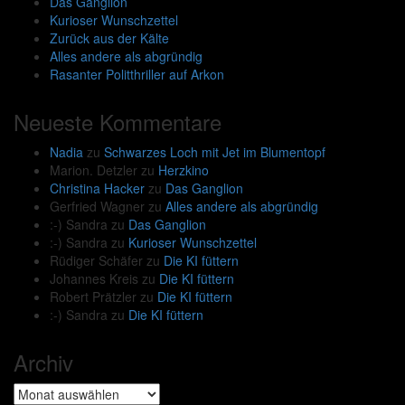
Das Ganglion
Kurioser Wunschzettel
Zurück aus der Kälte
Alles andere als abgründig
Rasanter Politthriller auf Arkon
Neueste Kommentare
Nadia
zu
Schwarzes Loch mit Jet im Blumentopf
Marion. Detzler
zu
Herzkino
Christina Hacker
zu
Das Ganglion
Gerfried Wagner
zu
Alles andere als abgründig
:-) Sandra
zu
Das Ganglion
:-) Sandra
zu
Kurioser Wunschzettel
Rüdiger Schäfer
zu
Die KI füttern
Johannes Kreis
zu
Die KI füttern
Robert Prätzler
zu
Die KI füttern
:-) Sandra
zu
Die KI füttern
Archiv
Archiv