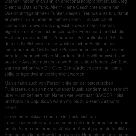
Sternen“ haben mich ähnlich emotional kompromittiert. Bei Jörg
Dietrichs „Das ist Punk, Alter!“ – eine Geschichte über einen
Querschnittsgelähmten Punker, dessen Freunde alles tun, damit
er weiterhin am Leben teilnehmen kann – musste ich oft
schmunzeln, obwohl das angesichts des ernsten Themas
eigentlich nicht zum lachen sein sollte. Erfrischend fand ich die
Erzählung von Jan Off – „Zonenrand- Schlaraffenland: 0:6“- in
dem er die Sichtweise eines westdeutschen Punks auf die
ihm unbekannte Ostdeutsche Punkszene beschreibt, die seine
Vorurteile sehr schnell ab Absurdum führt. Erwähnenswert sind
auch die Auszüge aus dem unveröffentlichten Roman: „Am Ende
warn wir schon“ von Ole Giec. Den würde ich gern mal lesen,
sollte er irgendwann veröffentlicht werden.
Man erfährt auch von Persönlichkeiten der ostdeutschen
Punkszene, die sich nicht nur über Musik, sondern auch sehr oft
über Kunst definiert hat. Namen wie „Matthias“ BAADER Holst
und Katarina Gajdukowa waren mir bis zu diesem Zeitpunkt
fremd.
Die vielen Schicksale über die in „Leck mich am
Leben“ gesprochen wird, zusammen mit den Informationen rund
um die Szene und ihrem beständigen Kampf gegen ein totalitäres
Regime, das keine Abweichung von der Norm akzeptierte, hat mir