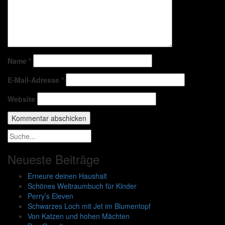
Name
*
E-Mail-Adresse
*
Website
Neueste Beiträge
Erneure deinen Haushalt
Schönes Weltraumbuch für Kinder
Perry’s Eleven
Schwarzes Loch mit Jet im Blumentopf
Von Katzen und hohen Mächten