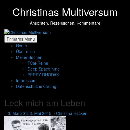
Zum
Christinas Multiversum
Inhalt
springen
Ansichten, Rezensionen, Kommentare
Primäres Menü
Home
Über mich
Meine Bücher
TCai-Reihe
Deep Space Nine
PERRY RHODAN
Impressum
Datenschutzerklärung
Leck mich am Leben
3. Mai 2015
3. Mai 2015
Christina Hacker