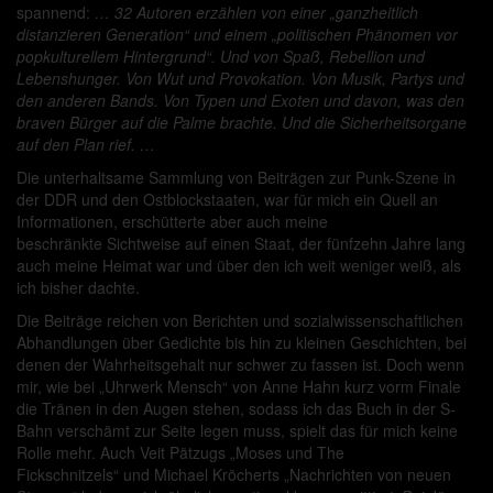
spannend:
… 32 Autoren erzählen von einer „ganzheitlich
distanzieren Generation“ und einem „politischen Phänomen vor
popkulturellem Hintergrund“. Und von Spaß, Rebellion und
Lebenshunger. Von Wut und Provokation. Von Musik, Partys und
den anderen Bands. Von Typen und Exoten und davon, was den
braven Bürger auf die Palme brachte. Und die Sicherheitsorgane
auf den Plan rief. …
Die unterhaltsame Sammlung von Beiträgen zur Punk-Szene in
der DDR und den Ostblockstaaten, war für mich ein Quell an
Informationen, erschütterte aber auch meine
beschränkte Sichtweise auf einen Staat, der fünfzehn Jahre lang
auch meine Heimat war und über den ich weit weniger weiß, als
ich bisher dachte.
Die Beiträge reichen von Berichten und sozialwissenschaftlichen
Abhandlungen über Gedichte bis hin zu kleinen Geschichten, bei
denen der Wahrheitsgehalt nur schwer zu fassen ist. Doch wenn
mir, wie bei „Uhrwerk Mensch“ von Anne Hahn kurz vorm Finale
die Tränen in den Augen stehen, sodass ich das Buch in der S-
Bahn verschämt zur Seite legen muss, spielt das für mich keine
Rolle mehr. Auch Veit Pätzugs „Moses und The
Fickschnitzels“ und Michael Kröcherts „Nachrichten von neuen