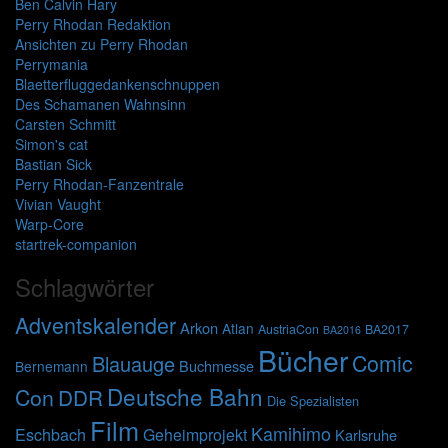
Ben Calvin Hary
Perry Rhodan Redaktion
Ansichten zu Perry Rhodan
Perrymania
Blaetterfluggedankenschnuppen
Des Schamanen Wahnsinn
Carsten Schmitt
Simon's cat
Bastian Sick
Perry Rhodan-Fanzentrale
Vivian Vaught
Warp-Core
startrek-companion
Schlagwörter
Adventskalender
Arkon
Atlan
AustriaCon
BA2017
BA2016
Bücher
Comic
Blauauge
Buchmesse
Bernemann
Deutsche Bahn
Con
DDR
Die Spezialisten
Film
Kamihimo
Eschbach
Geheimprojekt
Karlsruhe