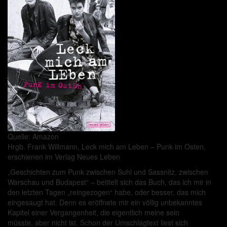
Quelle: Amazon
Hrgb. Frank Willmann, Leck mich am Leben – Punk im Osten,
erschienen im Verlag Neues Leben
„Geschichten zum Punk zwischen Suhl und Sassnitz, zwischen
Warschau und Budapest“ – betitelt sich das Buch, das ich mir in
den letzten Tagen „reingezogen“ habe, oder besser, das mich
eingesaugt hat. Denn es eröffnete mir ein völlig unbekanntes
Kapitel einer Vergangenheit, die eigentlich meine sein
müsste, aber nicht ist. Schon der Umschlagtext liest sich