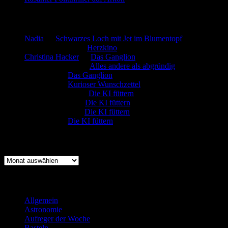
Neueste Kommentare
Nadia
zu
Schwarzes Loch mit Jet im Blumentopf
Marion. Detzler
zu
Herzkino
Christina Hacker
zu
Das Ganglion
Gerfried Wagner
zu
Alles andere als abgründig
:-) Sandra
zu
Das Ganglion
:-) Sandra
zu
Kurioser Wunschzettel
Rüdiger Schäfer
zu
Die KI füttern
Johannes Kreis
zu
Die KI füttern
Robert Prätzler
zu
Die KI füttern
:-) Sandra
zu
Die KI füttern
Archiv
Archiv
Kategorien
Allgemein
(919)
Astronomie
(21)
Aufreger der Woche
(214)
Basteln
(71)