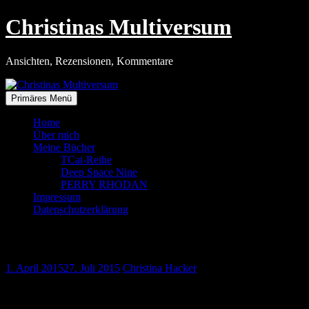
Zum
Christinas Multiversum
Inhalt
springen
Ansichten, Rezensionen, Kommentare
Primäres Menü
Home
Über mich
Meine Bücher
TCai-Reihe
Deep Space Nine
PERRY RHODAN
Impressum
Datenschutzerklärung
Vom Winde verweht …
1. April 2015
27. Juli 2015
Christina Hacker
… wurde mein gestriger Feierabend.