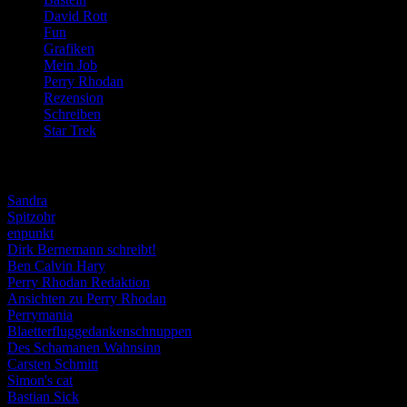
David Rott
(39)
Fun
(84)
Grafiken
(57)
Mein Job
(51)
Perry Rhodan
(616)
Rezension
(463)
Schreiben
(190)
Star Trek
(155)
Weblogs
Sandra
Spitzohr
enpunkt
Dirk Bernemann schreibt!
Ben Calvin Hary
Perry Rhodan Redaktion
Ansichten zu Perry Rhodan
Perrymania
Blaetterfluggedankenschnuppen
Des Schamanen Wahnsinn
Carsten Schmitt
Simon's cat
Bastian Sick