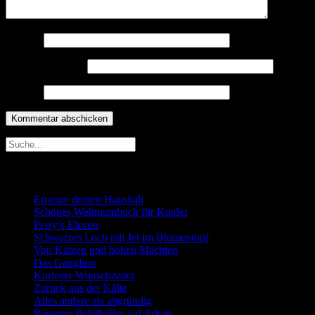
Name
*
E-Mail-Adresse
*
Website
Neueste Beiträge
Erneure deinen Haushalt
Schönes Weltraumbuch für Kinder
Perry’s Eleven
Schwarzes Loch mit Jet im Blumentopf
Von Katzen und hohen Mächten
Das Ganglion
Kurioser Wunschzettel
Zurück aus der Kälte
Alles andere als abgründig
Rasanter Politthriller auf Arkon