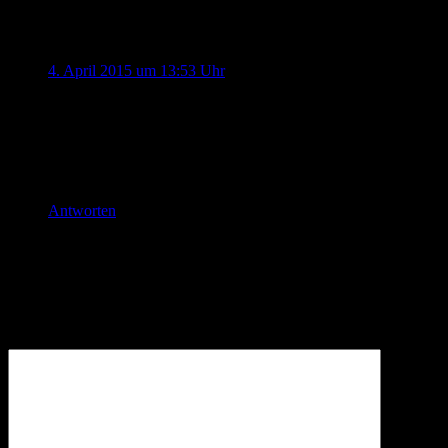
…
“
Eliza
sagt:
4. April 2015 um 13:53 Uhr
Na das war ja ein Tag für dich, du Arme. Zum glück ging
alles gut. Bei uns hat es auch ganz schön geweht. Etliche
Bäume entschärft. Glaube bald, da waren mehr Schäden als
damals bei ‚Kyrill‘.
Liebe Grüße von Eliza
Antworten
Schreibe einen Kommentar
Deine E-Mail-Adresse wird nicht veröffentlicht.
Erforderliche
Felder sind mit
*
markiert
Kommentar
*