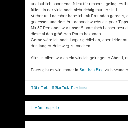
unglaublich spannend. Nicht für umsonst gelingt es i
füllen, in der viele noch nicht richtig munter sind.
Vorher und nachher habe ich mit Freunden geredet, d
gegessen und dem Autorennachwuchs ein paar Tipp
Mit 37 Personen war unser Stammtisch besser besucht
diesmal den größeren Raum bekamen.
Gerne wäre ich noch länger geblieben, aber leider m
den langen Heimweg zu machen.
Alles in allem war es ein wirklich gelungener Abend,
Fotos gibt es wie immer in
Sandras Blog
zu bewunder
Star Trek
Star Trek
,
Trekdinner
Beitragsnavigation
Männerspiele