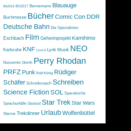
Blauauge
Bernemann
BA2017
BA2016
Bücher
Comic
Con
DDR
Buchmesse
Deutsche Bahn
Die Spezialisten
Film
Kamihimo
Eschbach
Geheimprojekt
NEO
KNF
Karlsruhe
Lyrik
Musik
Love A
Perry Rhodan
Nussernte
Oberth
PRFZ
Rüdiger
Punk
Ralf König
Schreiben
Schäfer
Schreibcoach
Science Fiction
SOL
Spaceküche
Star Trek
Star Wars
Sprachunfälle
Stardust
Urlaub
Wolfenbüttel
Trekdinner
Sterne