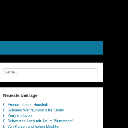
Neueste Beiträge
Erneure deinen Haushalt
Schönes Weltraumbuch für Kinder
Perry’s Eleven
Schwarzes Loch mit Jet im Blumentopf
Von Katzen und hohen Mächten