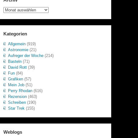
Archiv
Kategorien
Allgemein
(919)
Astronomie
(21)
Aufreger der Woche
(214)
Basteln
(71)
David Rott
(39)
Fun
(84)
Grafiken
(57)
Mein Job
(51)
Perry Rhodan
(616)
Rezension
(463)
Schreiben
(190)
Star Trek
(155)
Weblogs