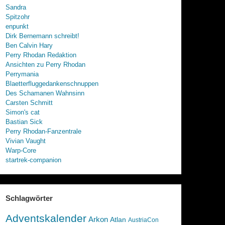
Sandra
Spitzohr
enpunkt
Dirk Bernemann schreibt!
Ben Calvin Hary
Perry Rhodan Redaktion
Ansichten zu Perry Rhodan
Perrymania
Blaetterfluggedankenschnuppen
Des Schamanen Wahnsinn
Carsten Schmitt
Simon's cat
Bastian Sick
Perry Rhodan-Fanzentrale
Vivian Vaught
Warp-Core
startrek-companion
Schlagwörter
Adventskalender
Arkon
Atlan
AustriaCon