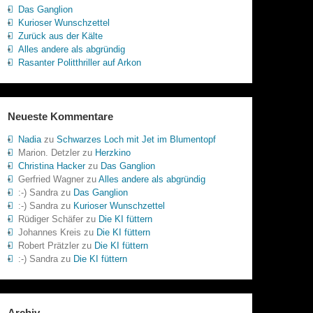
Das Ganglion
Kurioser Wunschzettel
Zurück aus der Kälte
Alles andere als abgründig
Rasanter Politthriller auf Arkon
Neueste Kommentare
Nadia
zu
Schwarzes Loch mit Jet im Blumentopf
Marion. Detzler
zu
Herzkino
Christina Hacker
zu
Das Ganglion
Gerfried Wagner
zu
Alles andere als abgründig
:-) Sandra
zu
Das Ganglion
:-) Sandra
zu
Kurioser Wunschzettel
Rüdiger Schäfer
zu
Die KI füttern
Johannes Kreis
zu
Die KI füttern
Robert Prätzler
zu
Die KI füttern
:-) Sandra
zu
Die KI füttern
Archiv