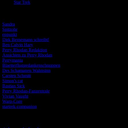
Star Trek
(155)
Weblogs
Sandra
Spitzohr
enpunkt
Dirk Bernemann schreibt!
Ben Calvin Hary
Perry Rhodan Redaktion
Ansichten zu Perry Rhodan
Perrymania
Blaetterfluggedankenschnuppen
Des Schamanen Wahnsinn
Carsten Schmitt
Simon's cat
Bastian Sick
Perry Rhodan-Fanzentrale
Vivian Vaught
Warp-Core
startrek-companion
Schlagwörter