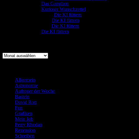
:-) Sandra
zu
Das Ganglion
:-) Sandra
zu
Kurioser Wunschzettel
Rüdiger Schäfer
zu
Die KI füttern
Johannes Kreis
zu
Die KI füttern
Robert Prätzler
zu
Die KI füttern
:-) Sandra
zu
Die KI füttern
Archiv
Archiv
Kategorien
Allgemein
(919)
Astronomie
(21)
Aufreger der Woche
(214)
Basteln
(71)
David Rott
(39)
Fun
(84)
Grafiken
(57)
Mein Job
(51)
Perry Rhodan
(616)
Rezension
(463)
Schreiben
(190)