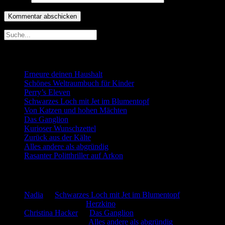
Neueste Beiträge
Erneure deinen Haushalt
Schönes Weltraumbuch für Kinder
Perry’s Eleven
Schwarzes Loch mit Jet im Blumentopf
Von Katzen und hohen Mächten
Das Ganglion
Kurioser Wunschzettel
Zurück aus der Kälte
Alles andere als abgründig
Rasanter Politthriller auf Arkon
Neueste Kommentare
Nadia
zu
Schwarzes Loch mit Jet im Blumentopf
Marion. Detzler
zu
Herzkino
Christina Hacker
zu
Das Ganglion
Gerfried Wagner
zu
Alles andere als abgründig