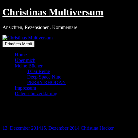
Zum
Christinas Multiversum
Inhalt
springen
Ansichten, Rezensionen, Kommentare
Primäres Menü
Home
Über mich
Meine Bücher
TCai-Reihe
Deep Space Nine
PERRY RHODAN
Impressum
Datenschutzerklärung
Vom Christkindl, Schulaufgaben und
Schiffen mit dem Namen Enterprise
13. Dezember 2014
15. Dezember 2014
Christina Hacker