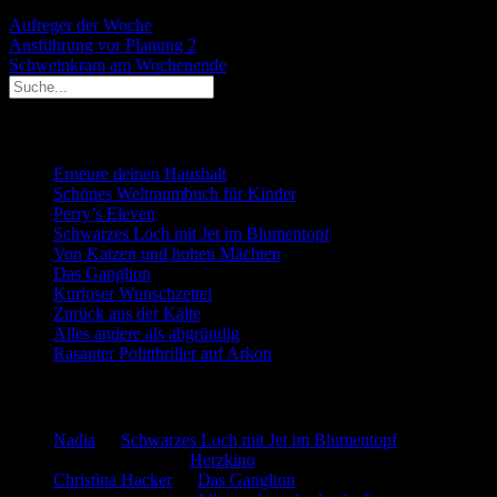
Aufreger der Woche
Beitragsnavigation
Ausführung vor Planung 2
Schweinkram am Wochenende
Neueste Beiträge
Erneure deinen Haushalt
Schönes Weltraumbuch für Kinder
Perry’s Eleven
Schwarzes Loch mit Jet im Blumentopf
Von Katzen und hohen Mächten
Das Ganglion
Kurioser Wunschzettel
Zurück aus der Kälte
Alles andere als abgründig
Rasanter Politthriller auf Arkon
Neueste Kommentare
Nadia
zu
Schwarzes Loch mit Jet im Blumentopf
Marion. Detzler
zu
Herzkino
Christina Hacker
zu
Das Ganglion