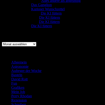
Gerfried Wagner
zu
Alles andere als abgründig
:-) Sandra
zu
Das Ganglion
:-) Sandra
zu
Kurioser Wunschzettel
Rüdiger Schäfer
zu
Die KI füttern
Johannes Kreis
zu
Die KI füttern
Robert Prätzler
zu
Die KI füttern
:-) Sandra
zu
Die KI füttern
Archiv
Archiv
Kategorien
Allgemein
(919)
Astronomie
(21)
Aufreger der Woche
(214)
Basteln
(71)
David Rott
(39)
Fun
(84)
Grafiken
(57)
Mein Job
(51)
Perry Rhodan
(616)
Rezension
(463)
Schreiben
(190)