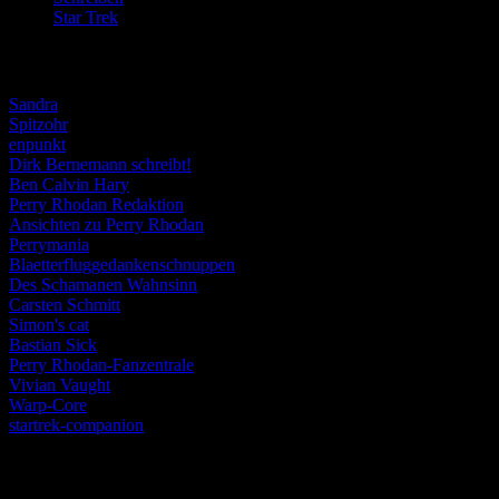
Star Trek
(155)
Weblogs
Sandra
Spitzohr
enpunkt
Dirk Bernemann schreibt!
Ben Calvin Hary
Perry Rhodan Redaktion
Ansichten zu Perry Rhodan
Perrymania
Blaetterfluggedankenschnuppen
Des Schamanen Wahnsinn
Carsten Schmitt
Simon's cat
Bastian Sick
Perry Rhodan-Fanzentrale
Vivian Vaught
Warp-Core
startrek-companion
Schlagwörter