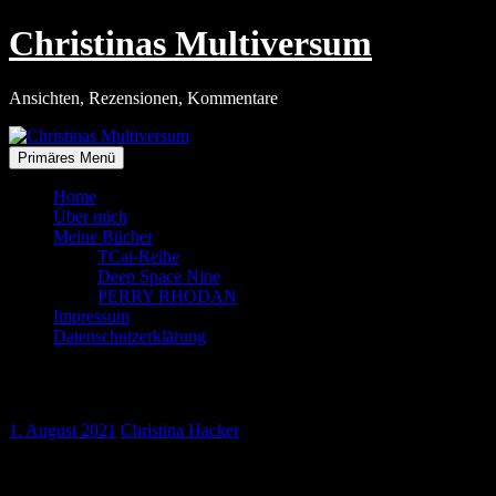
Zum
Christinas Multiversum
Inhalt
springen
Ansichten, Rezensionen, Kommentare
Primäres Menü
Home
Über mich
Meine Bücher
TCai-Reihe
Deep Space Nine
PERRY RHODAN
Impressum
Datenschutzerklärung
Lebensfeindlicher Irrsinn
1. August 2021
Christina Hacker
… so bezeichnete es unlängst ein Kolumnist in der »Welt« – ich
weiß, die gehören zu Springer, aber – so unrecht hat der Mann nicht.